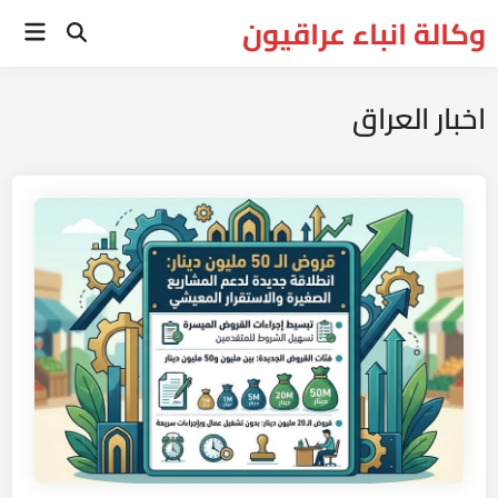
Ski
وكالة انباء عراقيون
Main
t
Open
Menu
Search
conten
اخبار العراق