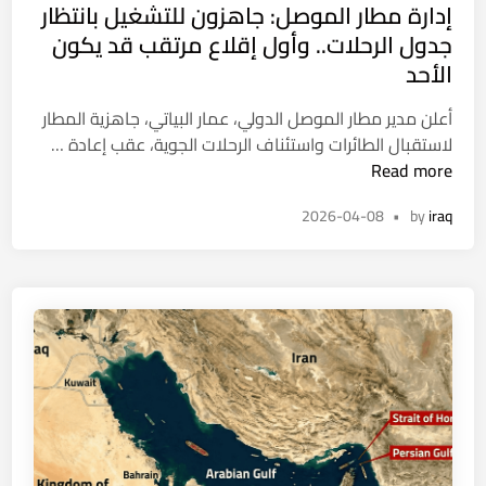
ل
إدارة مطار الموصل: جاهزون للتشغيل بانتظار
e
ا
ي
d
جدول الرحلات.. وأول إقلاع مرتقب قد يكون
ط
و
i
الأحد
ع
ن
n
م
د
أعلن مدير مطار الموصل الدولي، عمار البياتي، جاهزية المطار
ل
ي
إ
لاستقبال الطائرات واستئناف الرحلات الجوية، عقب إعادة …
ي
ن
د
Read more
ة
ا
ا
ت
ر
2026-04-08
•
by
iraq
ر
ه
ع
ة
ر
ر
م
ي
ا
ط
ب
ق
ا
م
ي
ر
ن
ا
ط
ل
ا
م
د
و
“
ص