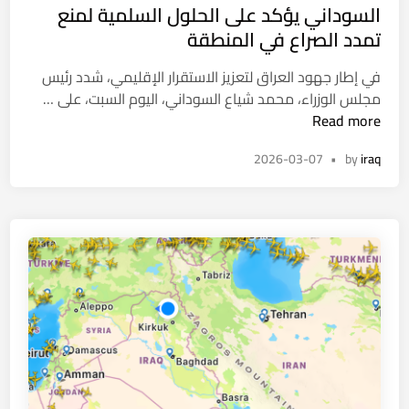
د
السوداني يؤكد على الحلول السلمية لمنع
e
ة
ة
d
تمدد الصراع في المنطقة
ب
i
ق
في إطار جهود العراق لتعزيز الاستقرار الإقليمي، شدد رئيس
n
ص
ا
مجلس الوزراء، محمد شياع السوداني، اليوم السبت، على …
ف
ل
Read more
ص
س
ا
2026-03-07
•
by
iraq
و
ر
د
و
ا
خ
ن
ي
ي
ا
ي
س
ؤ
ت
ك
ه
د
د
ع
ف
ل
ق
ى