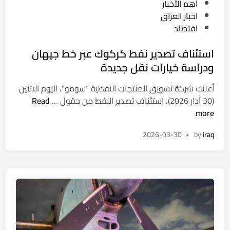
P
أهم الأخبار
ي
ي
ل
o
اخبار العراق
ر
ل
أ
s
اقتصاد
ا
وّ
ح
t
ل
ح
د
استئناف تصدير نفط كركوك عبر خط جيهان
e
ت
ب
d
ودراسة خيارات نقل جديدة
ر
م
i
ب
ه
أعلنت شركة تسويق المنتجات النفطية “سومو”، اليوم الاثنين
n
ي
ل
ا
(30 آذار 2026)، استئناف تصدير النفط من حقول …
Read
ة
ة
س
more
ل
ح
ت
ح
ا
2026-03-30
•
by
iraq
ئ
س
س
ن
م
م
ا
م
ة
ف
ل
ل
ت
ف
إ
ص
ي
ي
د
ا
ر
ي
ل
ا