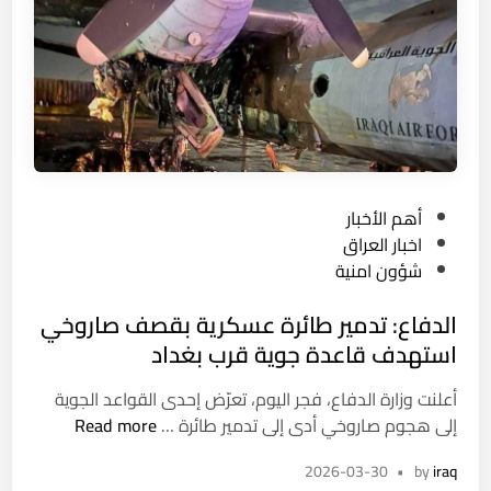
ر
د
ن
ن
خ
ف
و
ط
ل
ك
ا
ر
ل
ك
ش
و
ا
P
أهم الأخبار
ك
م
o
اخبار العراق
ع
ل
s
شؤون امنية
ب
و
t
ر
ت
الدفاع: تدمير طائرة عسكرية بقصف صاروخي
e
خ
ق
d
استهدف قاعدة جوية قرب بغداد
ط
ل
i
ج
ي
أعلنت وزارة الدفاع، فجر اليوم، تعرّض إحدى القواعد الجوية
n
ي
ص
ا
إلى هجوم صاروخي أدى إلى تدمير طائرة …
Read more
ه
ا
ل
ا
ل
2026-03-30
•
by
iraq
د
ن