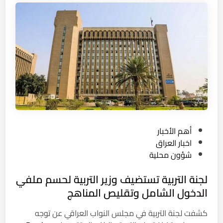
ت
ا
ح
ظ
ل
ر
ا
ن
ك
ر
ج
د
ج
ف
ب
د
ل
و
و
ل
م
ا
ا
ل
س
ر
ي
P
أهم الأخبار
ح
اً
o
اخبار العراق
ل
ل
s
شؤون محلية
ا
خ
t
ت
ف
لجنة التربية تستضيف وزير التربية لحسم ملفي
e
.
ض
d
الدخول الشامل وتقليص المناهج
.
ا
i
و
ل
كشفت لجنة التربية في مجلس النواب العراقي عن توجه
n
أ