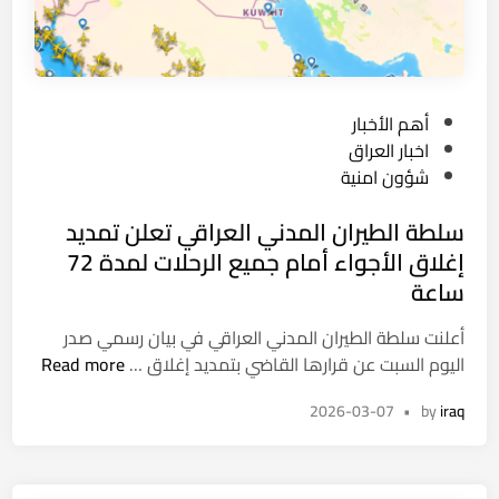
ا
ا
ع
ل
د
ح
ة
ل
ج
P
أهم الأخبار
و
و
o
اخبار العراق
ل
ي
s
شؤون امنية
ا
ة
t
ل
ق
سلطة الطيران المدني العراقي تعلن تمديد
e
س
ر
d
إغلاق الأجواء أمام جميع الرحلات لمدة 72
ل
ب
i
ساعة
م
ب
n
ي
غ
أعلنت سلطة الطيران المدني العراقي في بيان رسمي صدر
ة
د
س
اليوم السبت عن قرارها القاضي بتمديد إغلاق …
Read more
ل
ا
ل
م
د
2026-03-07
•
by
iraq
ط
ن
ة
ع
ا
ت
ل