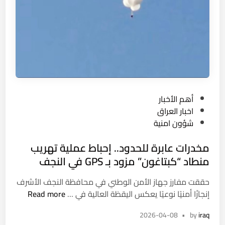
ت
ط
ل
ق
ح
ز
م
ة
P
أهم الأخبار
ق
o
اخبار العراق
ر
s
شؤون امنية
و
t
ض
مخدرات عابرة للحدود.. إحباط عملية تهريب
e
م
d
منطاد “كبتاغون” مزود بـ GPS في النجف
ي
i
س
حققت مفارز جهاز الأمن الوطني في محافظة النجف الأشرف
n
ر
م
إنجازًا أمنيًا نوعيًا يعكس اليقظة العالية في …
Read more
ة
خ
و
2026-04-08
•
by
iraq
د
م