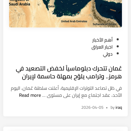
ك
ل
ب
:
ت
ج
ا
ا
غ
ه
و
P
أهم الأخبار
ز
ن
o
اخبار العراق
و
”
s
دولي
ن
م
t
ل
ز
عُمان تتحرك دبلوماسياً لخفض التصعيد في
e
ل
و
d
هرمز.. وترامب يلوّح بمهلة حاسمة لإيران
ت
د
i
ش
ب
في ظل تصاعد التوترات الإقليمية، أعلنت سلطنة عُمان، اليوم
n
غ
ـ
عُ
الأحد، عقد اجتماع مع إيران على مستوى …
Read more
ي
G
م
ل
P
2026-04-05
•
by
iraq
ا
ب
S
ن
ا
ف
ت
ن
ي
ت