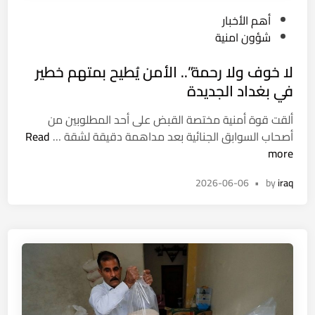
P
أهم الأخبار
o
شؤون امنية
s
لا خوف ولا رحمة”.. الأمن يُطيح بمتهم خطير
t
e
في بغداد الجديدة
d
ألقت قوة أمنية مختصة القبض على أحد المطلوبين من
i
ل
أصحاب السوابق الجنائية بعد مداهمة دقيقة لشقة …
Read
n
ا
more
خ
2026-06-06
•
by
iraq
و
ف
و
ل
ا
ر
ح
م