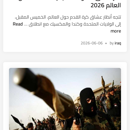
e
العالم 2026
س
d
ل
تتجه أنظار عشاق كرة القدم حول العالم، الخميس المقبل،
i
ة
ت
إلى الولايات المتحدة وكندا والمكسيك مع انطلاق …
Read
n
غ
ع
more
ذ
ر
ا
2026-06-06
•
by
iraq
ف
ئ
ع
ي
ل
ة
ى
خ
ا
م
ل
ا
ق
س
ن
ي
و
ة
ا
ل
ت
ـ
ا
7
ل