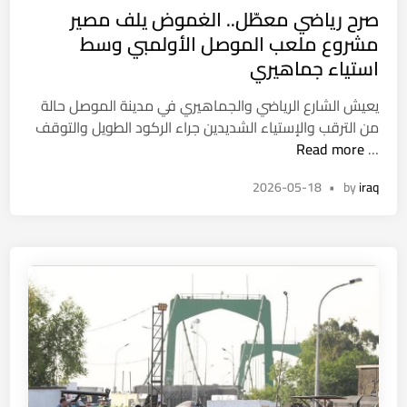
ت
ف
صرح رياضي معطّل.. الغموض يلف مصير
e
ق
ق
d
مشروع ملعب الموصل الأولمبي وسط
ا
ط
i
استياء جماهيري
ع
n
د
يعيش الشارع الرياضي والجماهيري في مدينة الموصل حالة
ل
من الترقب والإستياء الشديدين جراء الركود الطويل والتوقف
ر
ص
Read more
…
ف
ر
ع
2026-05-18
•
by
iraq
ح
ا
ر
ل
ي
س
ا
ن
ض
ا
ي
ل
م
ق
ع
ا
طّ
ن
ل
و