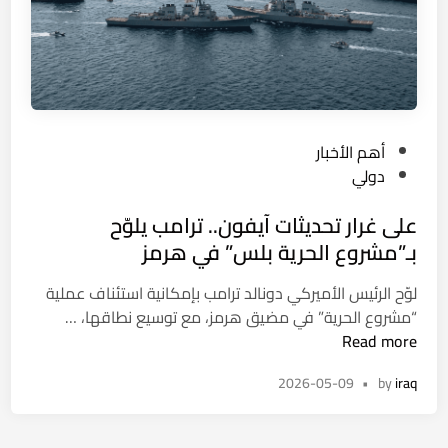
ط
ص
ا
ل
ر
ا
م
ل
ت
ا
و
ي
P
أهم الأخبار
ق
م
o
دولي
ع
ن
s
ة
على غرار تحديثات آيفون.. ترامب يلوّح
t
ف
e
بـ”مشروع الحرية بلس” في هرمز
ي
d
ا
لوّح الرئيس الأميركي دونالد ترامب بإمكانية استئناف عملية
i
ل
ع
“مشروع الحرية” في مضيق هرمز، مع توسيع نطاقها، …
n
ش
ل
Read more
م
ى
ا
2026-05-09
•
by
iraq
غ
ل
ر
و
ا
غ