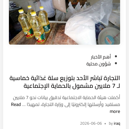
ة
”
.
.
ا
ل
أ
م
P
أهم الأخبار
ن
o
شؤون محلية
يُ
s
ط
التجارة تباشر الأحد بتوزيع سلة غذائية خماسية
t
ي
e
لـ 7 ملايين مشمول بالحماية الإجتماعية
ح
d
ب
أكملت هيئة الحماية الاجتماعية تدقيق بيانات نحو 7 ملايين
i
م
ا
مستفيد وأرسلتها إلكترونيًا إلى وزارة التجارة، تمهيدًا …
Read
n
ت
ل
more
ه
ت
م
2026-06-06
•
by
iraq
ج
خ