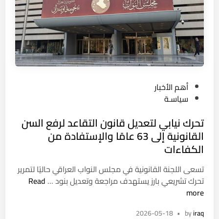
ل
ا
ي
ع
ل
ة
ا
إ
ج
ل
ج
د
م
ت
ي
2
م
د
0
ا
ة
2
P
ع
أهم الأخبار
ل
6
o
ي
سياسـة
ل
s
ة
ف
تحرك نيابي لتعديل قانون التقاعد لرفع السن
t
ص
e
القانونية إلى 63 عامًا والإستفادة من
ا
d
الكفاءات
ئ
i
ل
n
تسعى اللجنة القانونية في مجلس النواب العراقي حاليًا لتمرير
.
ت
تحرك تشريعي بارز يستهدف مراجعة وتعديل بنود …
Read
.
ح
more
ا
ر
ل
2026-05-18
•
by
iraq
ك
ق