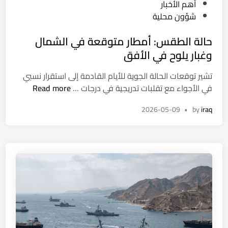
P
أهم الأخبار
ت
ز
o
شؤون محلية
و
ي
s
ا
د
حالة الطقس: أمطار متوقعة في الشمال
t
ل
ي
e
وغبار يلوح في الأفق
ش
d
و
تشير توقعات الحالة الجوية للأيام القادمة إلى استقرار نسبي
i
ا
ح
في الأجواء مع تقلبات تدريجية في درجات …
Read more
n
ر
ا
ع
2026-05-09
•
by
iraq
ل
ف
ة
ي
ا
ج
ل
ا
ط
ن
ق
ب
س
ا
:
ل
أ
م
م
و