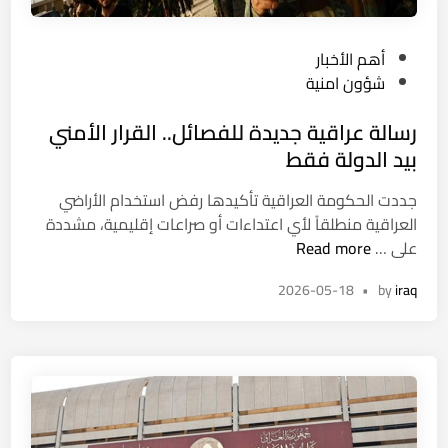
م
م
ل
ج
ا
P
أهم الأخبار
ا
ي
o
شؤون امنية
ن
ي
s
ي
ن
رسالة عراقية جديدة للفصائل.. القرار الأمني
t
ة
م
e
بيد الدولة فقط
ا
ش
d
ل
م
جددت الحكومة العراقية تأكيدها رفض استخدام الأراضي
i
ن
و
العراقية منطلقاً لأي اعتداءات أو صراعات إقليمية، مشددة
n
ا
ل
ر
على …
Read more
ق
ب
س
ل
ا
2026-05-18
•
by
iraq
ا
ة
ل
ل
ل
ح
ة
ك
م
ع
أ
ا
ر
س
ي
ا
ا
ة
ق