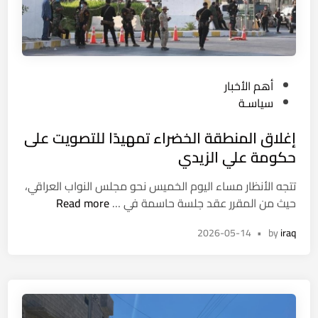
.
ن
.
ي
ا
ة
ل
إ
غ
ل
P
أهم الأخبار
م
ى
o
سياسـة
و
6
s
ض
3
إغلاق المنطقة الخضراء تمهيدًا للتصويت على
t
ي
ع
e
حكومة علي الزيدي
ل
ا
d
ف
مً
تتجه الأنظار مساء اليوم الخميس نحو مجلس النواب العراقي،
i
م
ا
إ
حيث من المقرر عقد جلسة حاسمة في …
Read more
n
ص
و
غ
ي
ا
2026-05-14
•
by
iraq
ل
ر
ل
ا
م
إ
ق
ش
س
ا
ر
ت
ل
و
ف