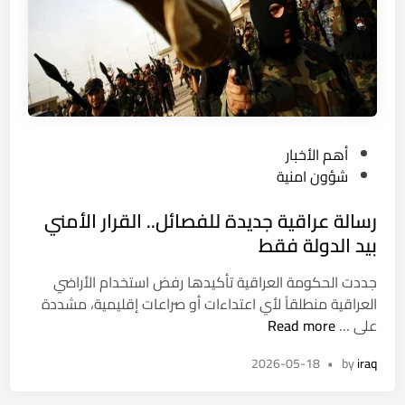
ة
”
.
.
ا
ل
أ
P
أهم الأخبار
م
o
شؤون امنية
ن
s
يُ
رسالة عراقية جديدة للفصائل.. القرار الأمني
t
ط
e
بيد الدولة فقط
ي
d
ح
جددت الحكومة العراقية تأكيدها رفض استخدام الأراضي
i
ب
العراقية منطلقاً لأي اعتداءات أو صراعات إقليمية، مشددة
n
م
ر
على …
Read more
ت
س
ه
2026-05-18
•
by
iraq
ا
م
ل
خ