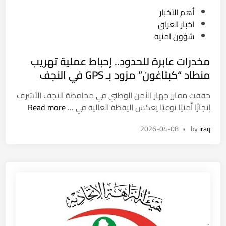
د
ء
P
أهم الأخبار
ا
م
o
اخبار العراق
د
ن
s
شؤون امنية
ي
ح
t
ة
ب
مخدرات عابرة للحدود.. إحباط عملية تهريب
e
.
ر
d
منطاد “كبتاغون” مزود بـ GPS في النجف
.
ا
i
خ
ء
حققت مفارز جهاز الأمن الوطني في محافظة النجف الأشرف
n
ل
ة
م
إنجازًا أمنيًا نوعيًا يعكس اليقظة العالية في …
Read more
ا
ذ
خ
ف
م
2026-04-08
•
by
iraq
د
ا
ة
ر
ت
ل
ا
ع
و
ت
ا
ر
ع
ئ
ث
ا
ل
ة
ب
ي
ع
ر
ة
ق