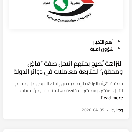
ة
ق
ا
ل
د
ر
ل
ي
ح
م
د
ة
و
ت
P
أهم الأخبار
د
ن
o
شؤون امنية
.
ت
s
.
ه
النزاهة تُطيح بمتهم انتحل صفة “قاضٍ
t
إ
ي
e
ومحقق” لمتابعة معاملات في دوائر الدولة
ح
ب
d
ب
م
تمكنت هيئة النزاهة الإتحادية من إلقاء القبض على متهم
i
ا
ق
ا
انتحل صفتين رسميتين لمتابعة معاملات في مؤسسات …
n
ط
ت
ل
Read more
ع
ل
ن
م
ر
2026-04-05
•
by
iraq
ز
ل
ج
ا
ي
ل
ه
ة
ف