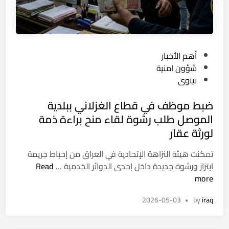
ع
ة
د
ش
ا
ا
د
ب
ي
ع
P
أهم الأخبار
ة
ش
o
شؤون امنية
ن
ر
s
نينوى
ش
ي
t
ر
ن
ضبط موظف في قطاع الغزلاني ببلدية
e
و
ي
d
الموصل طلب رشوة لقاء منح براءة ذمة
ا
ف
i
لورثة عقار
م
ي
n
ق
ا
تمكنت هيئة النزاهة الإتحادية في العراق من إحباط جريمة
ط
ل
ض
ابتزاز ورشوة جديدة داخل إحدى الدوائر الخدمية …
Read
ع
ف
ب
more
ف
ل
ط
ي
و
2026-05-03
•
by
iraq
م
د
ج
و
ي
ة
ظ