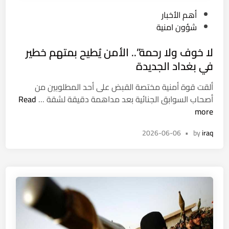
P
أهم الأخبار
o
شؤون امنية
s
لا خوف ولا رحمة”.. الأمن يُطيح بمتهم خطير
t
e
في بغداد الجديدة
d
ألقت قوة أمنية مختصة القبض على أحد المطلوبين من
i
ل
أصحاب السوابق الجنائية بعد مداهمة دقيقة لشقة …
Read
n
ا
more
خ
2026-06-06
•
by
iraq
و
ف
و
ل
ا
ر
ح
م