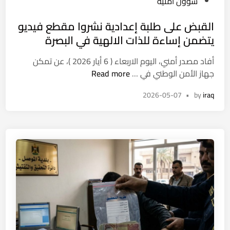
o
شؤون امنية
ن
د
s
ب
القبض على طلبة إعدادية نشروا مقطع فيديو
و
t
ا
ل
e
يتضمن إساءة للذات الالهية في البصرة
ر
ة
d
ت
أفاد مصدر أمني، اليوم الاربعاء ( 6 أيار 2026 )، عن تمكن
ف
i
ا
ف
جهاز الأمن الوطني في …
Read more
ق
n
ل
ت
ط
2026-05-07
•
by
iraq
ق
ح
ب
ت
ض
ح
ع
ق
ل
ي
ى
قً
ط
ا
ل
ب
ب
و
ة
ف
إ
ا