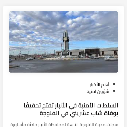
ة
ط
ع
ي
ر
ر
ا
ف
ق
ي
ي
ب
ة
غ
ج
د
د
ا
ي
د
د
ا
ة
ل
ل
P
أهم الأخبار
ج
ل
o
شؤون امنية
د
ف
s
ي
السلطات الأمنية في الأنبار تفتح تحقيقًا
ص
t
د
ا
e
بوفاة شاب عشريني في الفلوجة
ة
ئ
d
سجلت مدينة الفلوجة التابعة لمحافظة الأنبار حادثة مأساوية
ل
i