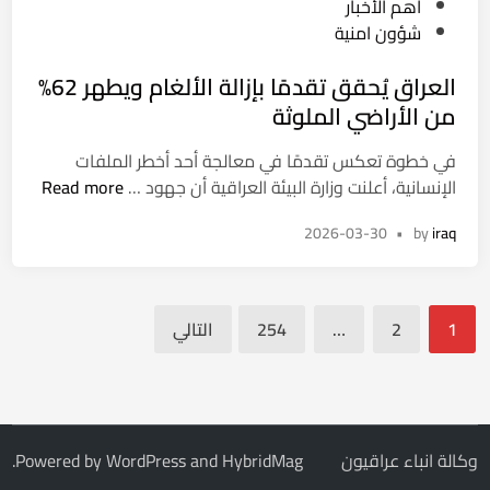
P
أهم الأخبار
ت
م
o
شؤون امنية
ر
ل
s
و
ا
العراق يُحقق تقدمًا بإزالة الألغام ويطهر 62%
t
ل
ت
e
من الأراضي الملوثة
ع
ف
d
ل
ي
في خطوة تعكس تقدمًا في معالجة أحد أخطر الملفات
i
ى
د
ا
الإنسانية، أعلنت وزارة البيئة العراقية أن جهود …
Read more
n
ط
و
ل
ر
ا
2026-03-30
•
by
iraq
ع
ي
ئ
ر
ق
ر
ا
أ
ا
تعدد
ق
ر
1
2
…
254
التالي
ل
يُ
صفحات
ب
د
ح
ي
المقالات
و
ق
ل
ل
ق
–
ة
ت
ا
وكالة انباء عراقيون
HybridMag
and
WordPress
Powered by
.
ق
ل