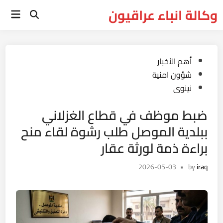
Ski
وكالة انباء عراقيون
Main
t
Open
Menu
Search
conten
Posted
أهم الأخبار
in
شؤون امنية
نينوى
ضبط موظف في قطاع الغزلاني
ببلدية الموصل طلب رشوة لقاء منح
براءة ذمة لورثة عقار
2026-05-03
•
by
iraq