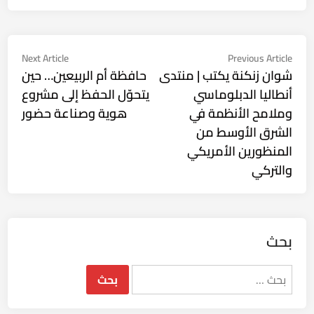
تصفّح
Next
Previous
Next Article
Previous Article
ticle:
article:
شوان زنكنة يكتب | منتدى
حافظة أم الربيعين… حين
المقالات
أنطاليا الدبلوماسي
يتحوّل الحفظ إلى مشروع
وملامح الأنظمة في
هوية وصناعة حضور
الشرق الأوسط من
المنظورين الأمريكي
والتركي
بحث
البحث
عن: