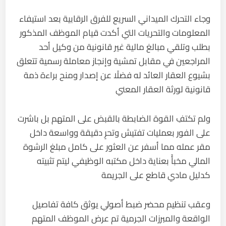
وجاء التحرك الميداني السريع للفرق الرقابية بعد استيفاء
المعلومات والتحريات التي أكدت قيام الموظف المذكور
بطلب وتلقي مبالغ مالية غير قانونية من وكيل أحد
المراجعين في مقابل تمشية وإنجاز معاملة رسمية تتعلق
بشيوع العقار العائد له فضلًا عن إصدار ومنح براءة ذمة
قانونية لورثة العقار المعني
ولم تكتفِ القوة الضابطة بالقبض على المتهم بل باشرت
على الفور بعمليات تفتيش وتحرٍ دقيقة وواسعة داخل
مقر عمله مما أسفر عن العثور على كامل مبلغ الرشوة
المالي مخبأً بعناية داخل مكتبه الوظيفي ليتم تثبيته
كدليل مادي قاطع على الجريمة
وعقب تنظيم محضر ضبط أصولي يوثق كافة تفاصيل
الواقعة والمبرزات الجرمية تم عرض الموظف المتهم