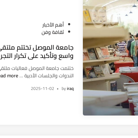
ي
ب
و
P
أهم الأخبار
ا
o
ثقافة وفن
ل
s
ق
جامعة الموصل تختتم ملتقى 
t
ا
e
واسع وتأكيد على تكرار التجرب
ص
d
ف
ختتمت جامعة الموصل فعاليات ملتقى 
i
ا
ج
الندوات والجلسات الأدبية …
ead more
n
ر
ا
س
2025-11-02
•
by
iraq
م
م
ع
ح
ة
م
ا
د
ل
ا
م
ل
و
غ