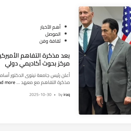
ص
ل
ل
ب
ت
ا
خ
ل
P
أهم الأخبار
ت
ج
o
الموصل
ت
ر
s
ثقافة وفن
م
ب
t
م
ا
بعد مذكرة التفاهم الأميركي
e
ل
(
d
مركز بحوث أكاديمي دولي
ت
7
i
ق
3
أعلن رئيس جامعة نينوى الدكتور أسا
n
ى
ب
ع
مذكرة التفاهم مع معهد …
ad more
و
ع
ا
م
2025-10-30
•
by
iraq
د
م
ع
م
اً
ر
ذ
)
ض
ك
ا
ر
ل
ة