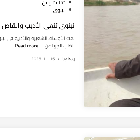
s
ثقافة وفن
t
نينوى
e
نينوى تنعى الأديب والقاص فارس 
d
i
نعت الأوساط الشعبية والأدبية في ني
n
ن
الغلب الجربا عن …
Read more
ي
2025-11-16
•
by
iraq
ن
و
ى
ت
ن
ع
ى
ا
ل
أ
د