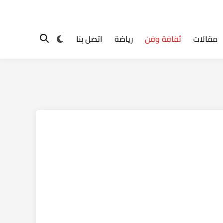
Switch
مقالات
ثقافة وفن
رياضة
اتصل بنا
Open
to
Search
dark
mode