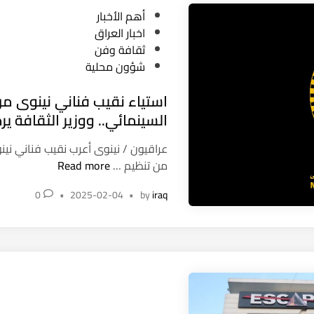
ب
ب
ي
P
أهم الأخبار
ي
ا
ا
ة
o
اخبار العراق
د
س
ل
م
s
ثقافة وفن
و
ل
ع
و
t
شؤون محلية
ل
ذ
ط
ص
e
ي
ن
ا
ل
استياء نقيب فناني نينوى م
d
و
ء
ي
i
السينمائي.. ووزير الثقافة يرد
ن
ة
n
ف
عراقيون / نينوى أعرب نقيب فناني نين
ي
ا
من تنظيم …
Read more
ج
س
د
0
•
2025-02-04
•
by
iraq
ت
ة
ي
ل
ا
ت
ء
ع
ن
ز
ق
ي
ي
ز