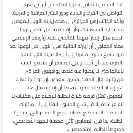
هذا المحفل الثقافي سنوياً لما له من أثر في تعزيز
التواصل بين القراء والأدباء ودور النشر العراقية والعربية.
وأكد الكاتب زهير الجزائري أن هذه زيارته الأولى للموصل
منذ نهاية السبعينيات، وأن إقامة محفل ثقافي بهذا
الحجم يمثل إنجازاً مهماً للقائمين عليه. وأوضح الإعلامي
عماد الخفاجي أن زيارته الحالية هي الأولى من نوعها بعد
مرور سريع سابق، مشيراً إلى أن «المدينة التي لا تقبل
بالغزاة يجب أن تُحب، وعلى العسكر أن يقدموا الحب
لأبنائها حتى لا يتخلوا عنه عندما يواجهون الغزاة».
من جانبه، قال المفكر حسين سعدون إن دور الجامعات
هو إعداد الطلبة فكرياً، معتبراً أن إقامة مثل هذا
المعرض تمثل فرصة كبيرة للطلبة للاطلاع على مكتبات لا
تتوافر عادة إلا في شارع المتنبي، لافتاً إلى أن مكتبات
الجامعات لا تستطيع تغطية جميع المصادر التي يحتاجها
الطلبة، لذا فإن المعارض تأتي مكملة للجهد الأكاديمي،
خصوصاً للطلبة المتخصصين.