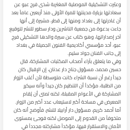
وعبّرت التشكيلية الموصلية المغتربة شذى فرج عبو عن
سعادتها بزيارة مدينتها للمرة الأولى منذ أربعين عاماً بعد
أن غادرتها إلى بغداد ومنها إلى قطر، مشيرة إلى أنها
جاءت بدعوة من جمعية الناشرين ودار سطور للنشر لتوقيع
آخر إصداراتها، وهو كتاب عن سيرة والدها التشكيلي فرج
عبو، أحد مؤسسي أكاديمية الفنون الجميلة في بغداد
إلى جانب الفنان جواد سليم.
وفي ما يتعلق بآراء أصحاب المكتبات المشاركة، قال
حسين محمد، مسؤول جناح دار عدنان، إن الإقبال كان
جيداً رغم أن نسبة الشراء كانت متوسطة لأن أغلب الزوار
من الطلبة، مؤكداً أن التنظيم كان جيداً وأنه سيكرر
المشاركة في الأعوام المقبلة، لكنه تمنى أن يُقام
المعرض في مساحة أكبر لاستيعاب عدد أكبر من الزوار.
أما أحمد كريم، مسؤول دار أرابيلا للنشر، فأوضح أنه كان
متخوفاً من القدوم إلى الموصل لكنه فوجئ بمستوى
الأمان والاستقرار فيها، مؤكداً مشاركته مجدداً في