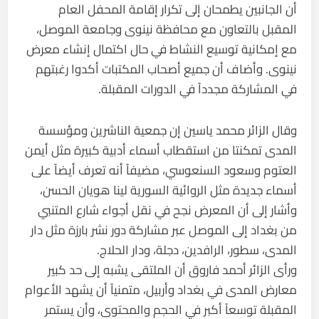
أن الجانبين يطمحان إلى تكرار إقامة المحفل العام
المقبل بالتعاون مع محافظة نينوى وجامعة الموصل،
مع إمكانية توسيع النشاط في حال اكتمال إنشاء معرض
نينوى. وأضاف أن جميع أصحاب المكتبات أكدوا رغبتهم
في المشاركة مجدداً في الدورات المقبلة.
وقال الزائر محمد ياسين إن جمعية الناشرين ومؤسسة
المدى تمكنتا من استقطاب أسماء أدبية كبيرة مثل أيمن
العتوم وسعود السنعوسي، مضيفاً أنه تعرف أيضاً على
أسماء جديدة مثل الروائية السورية لينا هويان الحسن،
وأشار إلى أن المعرض نجح في نقل أجواء شارع المتنبي
من بغداد إلى الموصل عبر مشاركة دور نشر بارزة مثل دار
المدى، سطور، الرافدين، دجلة، ودار الحلاج.
ورأى الزائر أحمد فاروق أن الملتقى يشبه إلى حد كبير
معارض المدى في بغداد وأربيل، متمنياً أن يشهد الأعوام
المقبلة توسعاً أكبر في الحجم والمحتوى، وأن يستمر