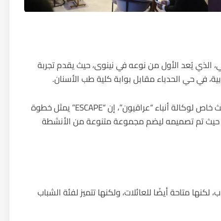
ة الموصل مشروع “ESCAPE” الترفيهي، الذي يُعد الأول من نوعه في نينوى، حيث يقدم تجربة
بية، في حي الحدباء مقابل بوابة كلية طب الأسنان.
وقال مدير المشروع، الدكتور أشرف العلاف، في حديث خاص لوكالة أنباء “عراقيون”، إن “ESCAPE” يمثل خطوة
، حيث تم تصميمه ليضم مجموعة متنوعة من الأنشطة
لكنها متاحة أيضًا للعائلات، ولكنها تتميز لفئة الشباب