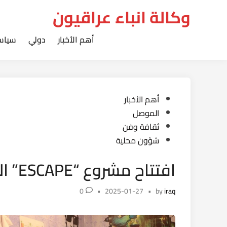
Ski
وكالة انباء عراقيون
t
conten
أهم الأخبار
دولي
سياس
Posted
أهم الأخبار
in
الموصل
ثقافة وفن
شؤون محلية
افتتاح مشروع “ESCAPE” الترفيهي العائلي في الموصل
0
•
2025-01-27
•
by
iraq