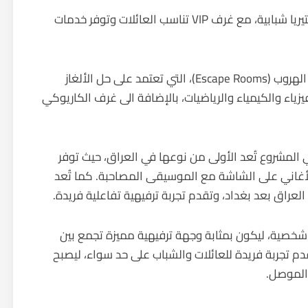
اما الطابق الثاني فيضم صالة ألعاب إلكترونية وكافتيريا شبابية، مع غرف VIP تناسب العائلات وتوفر خدمات
ويحتضن الطابق الثالث والاخير كافتيريا عائلية وغرف الهروب (Escape Rooms)، التي تعتمد على حل الألغاز
ياء والكيمياء والرياضيات، بالإضافة الى غرف الكاريوكي
العلاف، إلى أن غرف الكاريوكي (Karaoke) في المشروع تُعد الأولى من نوعها في العراق، حيث توفر
لأغاني على الشاشة مع الموسيقى المصاحبة. كما تُعد
شخصية، ليكون بمثابة وجهة ترفيهية مميزة تجمع بين
 والإبداع والترفيه، مشيرًا إلى أن “ESCAPE” يقدم تجربة فريدة للعائلات والشباب على حد سواء، ليصبح
 الموصل.