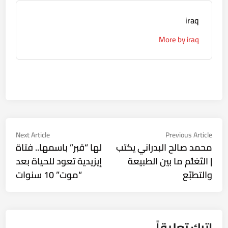
iraq
More by iraq
تصفّح
Next
Previous
Next Article
Previous Article
ticle:
article:
محمد صالح البدراني يكتب
لها “قبر” باسمها.. فتاة
المقالات
| التَعَلُّم ما بين الطبيعة
إيزيدية تعود للحياة بعد
والتطبّع
“موت” 10 سنوات
اترك تعليقاً