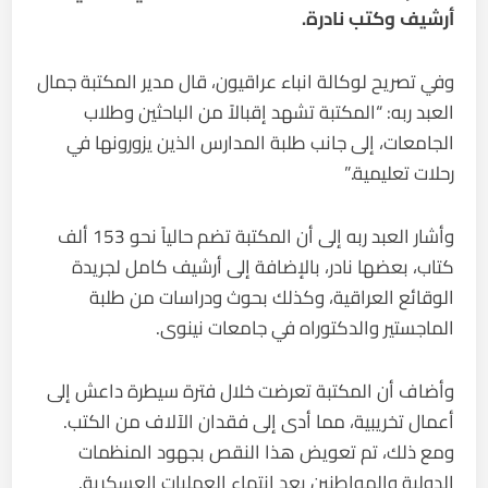
أرشيف وكتب نادرة.
وفي تصريح لوكالة انباء عراقيون، قال مدير المكتبة جمال
العبد ربه: “المكتبة تشهد إقبالاً من الباحثين وطلاب
الجامعات، إلى جانب طلبة المدارس الذين يزورونها في
رحلات تعليمية.”
وأشار العبد ربه إلى أن المكتبة تضم حالياً نحو 153 ألف
كتاب، بعضها نادر، بالإضافة إلى أرشيف كامل لجريدة
الوقائع العراقية، وكذلك بحوث ودراسات من طلبة
الماجستير والدكتوراه في جامعات نينوى.
وأضاف أن المكتبة تعرضت خلال فترة سيطرة داعش إلى
أعمال تخريبية، مما أدى إلى فقدان الآلاف من الكتب.
ومع ذلك، تم تعويض هذا النقص بجهود المنظمات
الدولية والمواطنين بعد انتهاء العمليات العسكرية.