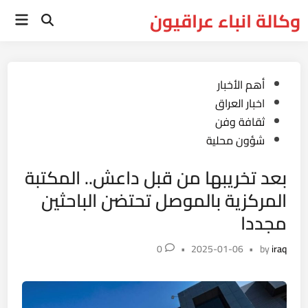
Ski
وكالة انباء عراقيون
Main
t
Open
Menu
Search
conten
Posted
أهم الأخبار
in
اخبار العراق
ثقافة وفن
شؤون محلية
بعد تخريبها من قبل داعش.. المكتبة
المركزية بالموصل تحتضن الباحثين
مجددا
0
•
2025-01-06
•
by
iraq