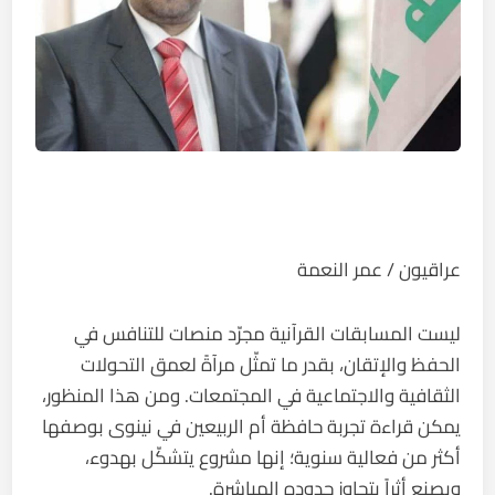
عراقيون / عمر النعمة
ليست المسابقات القرآنية مجرّد منصات للتنافس في
الحفظ والإتقان، بقدر ما تمثّل مرآةً لعمق التحولات
الثقافية والاجتماعية في المجتمعات. ومن هذا المنظور،
يمكن قراءة تجربة حافظة أم الربيعين في نينوى بوصفها
أكثر من فعالية سنوية؛ إنها مشروع يتشكّل بهدوء،
ويصنع أثراً يتجاوز حدوده المباشرة.