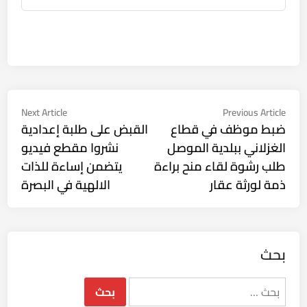
تصفّح
Next
Previous
Next Article
Previous Article
ticle:
article:
ضبط موظف في قطاع
القبض على طلبة إعدادية
المقالات
الغزلاني ببلدية الموصل
نشروا مقطع فيديو
طلب رشوة لقاء منح براءة
يتضمن إساءة للذات
ذمة لورثة عقار
الالهية في البصرة
بحث
البحث
عن: