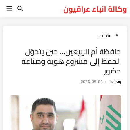
Ski
وكالة انباء عراقيون
Main
t
Open
Menu
Search
conten
Posted
مقالات
in
حافظة أم الربيعين… حين يتحوّل
الحفظ إلى مشروع هوية وصناعة
حضور
2026-05-04
•
by
iraq