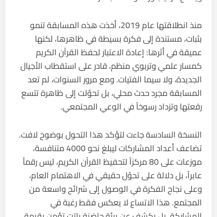
منذ انطلاقتها عام 2019، أخذت هذه المسابقة تنمو
بثبات، مستندة إلى فكرة بسيطة في ظاهرها، لكنها
عميقة في أثرها: إعادة الاعتبار لحفظ القرآن الكريم
كمسار علمي وتربوي منظم، قادر على استقطاب الأجيال
الجديدة، ولا سيما الفتيات. ومع مرور السنوات، لم تعد
المسابقة مجرد حدث محلي، بل تحوّلت إلى ظاهرة تتسع
رقعتها وتزداد رسوخاً في الوعي المجتمعي.
النسخة السادسة جاءت لتؤكد هذا التحول بوضوح لافت.
تضاعف أعداد المشاركات ليبلغ نحو 4000 متنافسة،
موزعات على 80 مركزاً لتحفيظ القرآن الكريم، ليس رقماً
عابراً، بل دلالة على تحوّل حقيقي في الاهتمام العام،
وعلى نجاح الفكرة في الوصول إلى شرائح واسعة من
المجتمع. هذا الاتساع لا يعكس فقط رغبة في
المشاركة، بل يكشف عن بيئة حاضنة باتت تؤمن بقيمة