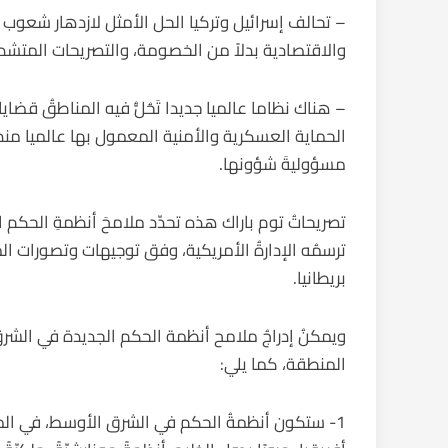
– تحالف إسرائيل وتركيا الحل الأمثل لازدهار شعوب 
والاقتصادية بدلاً من الخصومة، والتصريحات المتشدد
– هناك نظاما عالميا جديدا تَحُلُّ فيه المناطقُ قضا
مسؤوليةَ شؤونها.
تصريحاتُ توم باراك هذه تحدّد ملامحَ أنظمةِ الحكم
ترسمُه الإدارةُ الأمريكية، وفق توجيهات وتصورات ا
بريطانيا.
ويمكنُ إدراجُ ملامح أنظمة الحكم الجديدة في الشرق
المنطقة، كما يلي:
1- ستكون أنظمةُ الحكم في الشرق الأوسط، في الم