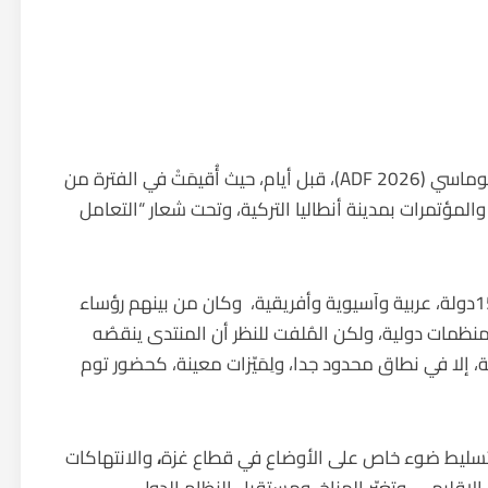
جرتْ وقائعُ النسخة الخامسة من منتدى أنطاليا الدبلوماسي (ADF 2026)، قبل أيام، حيث أُقيمَتْ في الفترة من
ت “للمعارض والمؤتمرات بمدينة أنطاليا التركية، وتحت شعار “التعامل
وشهدَ المنتدى حضور أكثر من 6000 مشارك من 150دولة، عربية وآسيوية وأفريقية، وكان من بينهم رؤساء
نظمات دولية، ولكن المُلفت للنظر أن المنتدى ينقصُه
، إلا في نطاق محدود جدا، ولِمَيّزات معينة، كحضور توم
مع تسليط ضوء خاص على الأوضاع في قطاع غزة
،
والانتهاكات