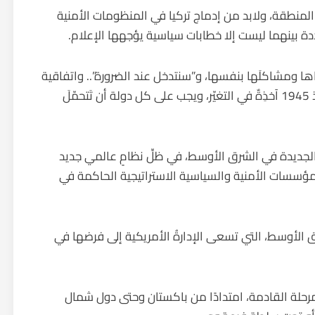
المنطقة، ولابد من إدماج تركيا في المنظومات الأمنية
ة بينهما ليست إلا خطابات سياسية يؤجهها الإعلام.
ياها ومشاكلَها بنفسها، و”سنتدخل عند الضرورة”.. واتفاقية
الحماية العسكرية والأمنية المعمول بها عالميا منذ 1945 آخذِةٌ في التغيّر، ويجب على كل دولة أن تَتحمّلَ
 الجديدة في الشرق الأوسط، في ظلِّ نظامٍ عالمي جديد
لمؤسسات الأمنية والسياسية الاستراتيجية الحاكمة في
 الأوسط، التي تسعى الإدارةُ الأمريكية إلى فرضها في
رحلة القادمة، امتدادًا من باكستان وحتى دول شمال