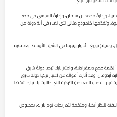
ً أو تحت سلطةِ فردٍ قوي.
 سوريا، وإدارةُ محمد بن سلمان، وإدارةُ السيسي في مصر،
وة، وتقدّمها كنموذجٍ مثالي لأي تغيير في أية دولة من
، وسيتمُّ توزيعُ الأدوار بينهما في الشرق الأوسط، بعد فترة
 أنظمة حكمٍ ديمقراطيةٍ، واعتبرَ بارك تركيا دولةً شرق
ارة أردوغان، وقد أثارت أقوالُه عن اعتبار تركيا دولةً شرق
يها، غضبَ المعارضةِ التركية التي طالبت باعتباره شخصًا
لافتةً للنظر أيضا، ومتمِّمةً لتصريحات توم باراك، بخصوص