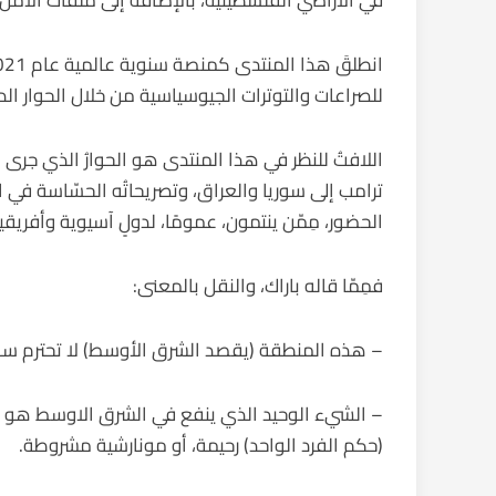
في الأراضي الفلسطينية، بالإضافة إلى ملفات الأمن ا
للصراعات والتوترات الجيوسياسية من خلال الحوار ال
اللافتُ للنظر في هذا المنتدى هو الحوارُ الذي جرى
ترامب إلى سوريا والعراق، وتصريحاتُه الحسّاسة في 
الحضور، مِمّن ينتمون، عمومًا، لدولٍ آسيوية وأفريقية
فمِمّا قاله باراك، والنقل بالمعنى:
– هذه المنطقة (يقصد الشرق الأوسط) لا تحترم س
– الشيء الوحيد الذي ينفع في الشرق الاوسط هو ا
(حكم الفرد الواحد) رحيمة، أو مونارشية مشروطة.