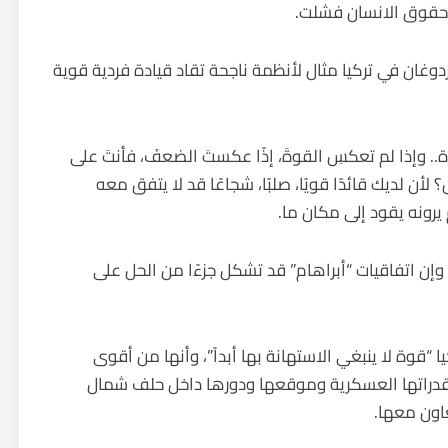
 وحقوق الانسان فشلت.
ردوغان في تركيا مثال لأنظمة ناجحة تقاد قيادة فردية قوية
ة.. وإذا لم تعكسِ القوةَ، إذًا عكستَ الضعفَ، فأنتَ على
لأن لديك قائدًا قويًا، صلبًا، شجاعًا قد لا يتفق معه
رونه يقود إلى مكان ما.
وإن اتفاقيات “أبراهام” قد تشكل جزءًا من الحل على
 “قوة لا ينبغي الاستهانة بها أبداً”، وأنها من أقوى
 قدراتها العسكرية وموقعها ودورها داخل حلف شمال
عاون معها.