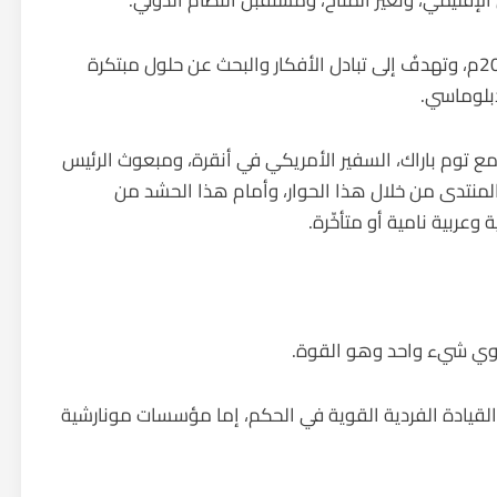
لإقليمي، وتغيّر المناخ، ومستقبل النظام الدولي.
انطلقَ هذا المنتدى كمنصة سنوية عالمية عام 2021م، وتهدفُ إلى تبادل الأفكار والبحث عن حلول مبتكرة
دبلوماسي.
 مع توم باراك، السفير الأمريكي في أنقرة، ومبعوث الرئيس
المنتدى من خلال هذا الحوار، وأمام هذا الحشد من
 وعربية نامية أو متأخّرة.
وي شيء واحد وهو القوة.
لقيادة الفردية القوية في الحكم، إما مؤسسات مونارشية