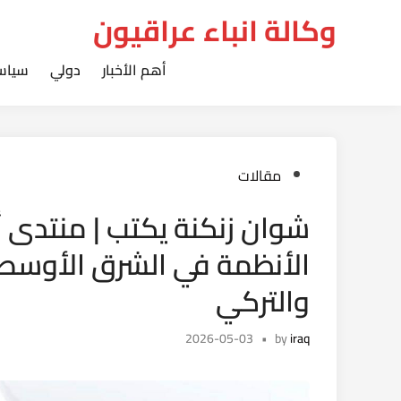
Ski
وكالة انباء عراقيون
t
conten
أهم الأخبار
دولي
سياس
Posted
مقالات
in
شوان زنكنة يكتب | منتدى أ
الأنظمة في الشرق الأوسط 
والتركي
2026-05-03
•
by
iraq