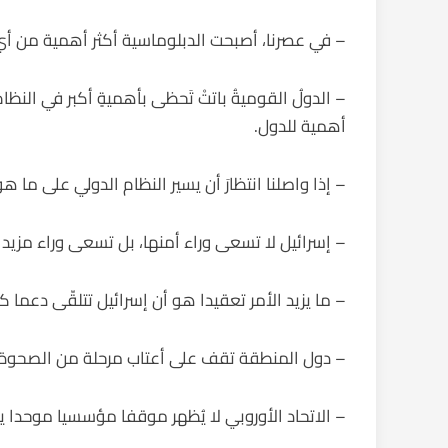
– في عصرنا، أصبحت الدبلوماسية أكثر أهمية من أي
– الدولُ القوميةُ باتتْ تَحظى بأهميةٍ أكبر في الن
أهمية للدول.
– إذا واصلنا انتظارَ أن يسير النظام الدولي على ما ه
– إسرائيل لا تسعى وراء أمنها، بل تسعى وراء مزيد 
– ما يزيد الأمر تعقيدا هو أن إسرائيل تتلقّى دعما كب
– دول المنطقة تقف على أعتاب مرحلة من الصحوة ال
– الاتحاد الأوروبي لا يُظهر موقفا مؤسسيا موحدا 