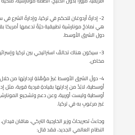
أفريقيا، مرورًا بدول الخليج، أنظمةً مونارشيّةً، ملكيّة
2- إدارةُ أردوغان للحكم في تركيا، وإدارةُ الشرع في
هي نماذجٌ مونارشية تطبيقية حيّةٌ تدعمها أمريكا بق
دول الشرق الأوسط.
3- سيكون هناك تحالفٌ استراتيجي بين تركيا وإسرائيل
مخاض.
4- دولُ الشرق الأوسط غيرُ مؤهَّلةٍ لإدارتِها من خلال
أوسطية، لابُدَّ من إدارتها بقيادةٍ فردية قوية، مثل إد
أوسطية وليست أوربية، وعن دعم وتشجيع المونارشية ف
غيرَ مرغوبٍ به في تركيا.
وجاءتْ تصريحاتُ وزير الخارجية التركي، هاقان فيدان، 
النظام العالمي الجديد، فقد قال: