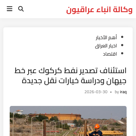
Ski
وكالة انباء عراقيون
Main
t
Open
Menu
Search
conten
Posted
أهم الأخبار
in
اخبار العراق
اقتصاد
استئناف تصدير نفط كركوك عبر خط
جيهان ودراسة خيارات نقل جديدة
2026-03-30
•
by
iraq