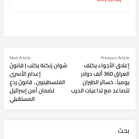
تصفّح
Next
Previous
Next Article
Previous Article
ticle:
article:
إغلاق الأجواء يكلف
شوان زنكنة يكتب | ⁠قانونُ
المقالات
العراق 360 ألف دولار
⁠إعدامِ الأسرى
يومياً.. خسائر الطيران
الفلسطينيين.. قانونُ ردعٍ
تتصاعد مع تداعيات الحرب
لضمان أمن إسرائيل
المستقبلي
بحث