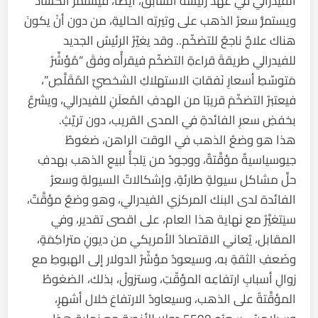
الفيدراليُّ في عهد رئيسه السابق، أيضًا، فيستمرُّ الكسادُ
ويستمرُّ سعرُ الذهب على وتيرتِه الحاليةِ، من دون أنْ يكونَ
هناك علاجٌ ناجعٌ للتضخّم.. وقد يغيّرُ الرئيسُ الجديد
للفيدرالي طريقةَ قراءةِ التضخّم فيقرأُه وفقَ “مُؤشِّرُ
مَتوسّطِ أسعارِ نَفقاتِ الاستهلاكِ الشخصيِّ المُقَلَّصِ”،
فيعتبرُ التضخّمَ قريبًا من الهدفِ المُعلَنِ للفيدرالي، ويشرعُ
بخفضِ سعرِ الفائدةِ في المدى القريب، دون تريّثٍ.
هذا هو وضعُ الذهب في الوقت الراهن، ضغوطٌ
جيوسياسيةٌ مؤقَّتةٌ، ووجودُ من يَلجأُ لبيعِ الذهب بهدفِ
حلِّ مشاكل سيولةٍ طارئةٍ، وإشكالاتُ السيولةِ وسعرُ
الفائدة لدى البنك المركزي الفيدرالي، وهو وضعٌ مؤقَّتٌ،
سيَتغيَّرُ مع نهاية هذا العام، على اقصى تقدير، وفي
المقابل، يُعاني الاقتصادُ الأمريكي من ديونٍ متراكِمَةٍ،
وضَعفِ الثقةِ به، وسيعودُ مؤشّرُ الدولار إلى الهبوطِ مع
زوالِ أسبابِ ارتفاعِه المؤقّتِ، وستزولُ، بذلك، الضغوطُ
المؤقَّتةُ على الذهب، وسيعاودُ الارتفاعَ خلال أشهرٍ،