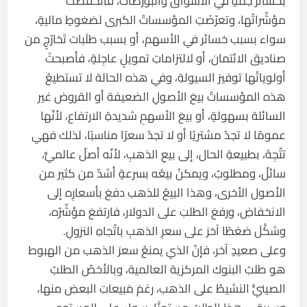
بخسائرَ جمّةٍ في الأسواق والبورصات، فانخفضتْ
مؤشّراتُها، وتعرّضَتِ المؤسساتُ الكبرى لضغوطٍ ماليةٍ،
سواء بسبب خسائر في الأسهم، أو بسبب طلَبات تَخارُجٍ من
صناديق الائتمان، أو لالتزاماتِ تمويلٍ عاجِلةٍ، فأصبحتْ
أولوياتُها توفيرَ السيولةِ، وفي هذه الحالة لا تستطيعُ
هذه المؤسساتُ بيعَ الأصولِ الضعيفة أو القروض غير
السائلة بسهولةٍ، أو بيعَ الأسهمِ شديدةِ الارتفاع، لأنّها
عمومًا لا تجدُ مشتريًا أو لا تجدُ سعرًا مناسبًا، لذلك فهي
تتّجِهُ، بطبيعةِ الحال، إلى بيعِ الذهبِ، لأنّه أصلٌ عالميٌّ،
سائلٌ، ومطلوبٌ، ويمكنُ بيعُه بسرعةٍ أشدّ من كثير من
الأصول الأخرى، وهذا البيعُ للذهب دفعَ بأسعارِه إلى
الانخفاضِ، ورفعَ الطلبَ على الدولار، فارتفعَ مؤشّرُه،
وشكَّلَ ضغطًا آخرَ على سعرِ الذهبِ باتّجاهِ النزولِ.
وعلى صعيدٍ آخر، فإنّ الذي يمنعُ سعرَ الذهب من الهبوط
هو طلبُ البنوك المركزية العالمية، وبالأخصّ الطلبُ
الصينيُّ النشيطُ على الذهب، رغمَ مَبيعاتِ البعضِ منها،