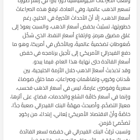
وتلعبُ الصراعاتُ الجيوسياسية دورًا بارزًا في رسم صورة
تسعير الذهب عالميا، وفي العادة، ترفعُ هذه الصراعاتُ
أسعارَ الذهب، إلّا أنّ الأحداثَ الأخيرةَ في الخليج، رغم
خطورتِها، تسبّبتْ بخفضِ أسعار الذهب، والسببُ يعودُ إلى
غلقِ مضيق هرمز، وارتفاعِ أسعارِ النفط، الذي شكّلَ
ضُغوطاتٍ تضخميةً عالميةً، وبالأخصِّ في أمريكا، وهو ما
دفعَ الفيدراليَّ الأمريكيَّ إلى تأجيلِ برنامجه في خفضِ
أسعارِ الفائدة حتى نهاية هذا العام، فيما يبدو.
وقد تذبذبتْ أسعارُ الذهبِ خلال الأزمة الخليجية، بين
هُدناتٍ وحُروبٍ وتفاهُماتٍ وصِراعاتٍ، مما خلقَ ضوضاءً
سعريةً وفوضىً عارمةً، ليس في أسعار الذهب فحسب،
وإنما في أسعار كافّة السّلع والخدمات، فضاعَ، على أثرِها،
معيارُ التضخّم، وأصبحتْ مهمّةُ البنكِ الفيدرالي صعبةً جدًّا،
خاصّةً وأنّ الاقتصادَ الأمريكيَّ يُعاني، إبتداءً، من ركودٍ
تَضخّميٍّ مُزمنٍ.
وتسببَ تَريُّثُ البنكِ الفيدرالي في خفضِه لسعر الفائدة