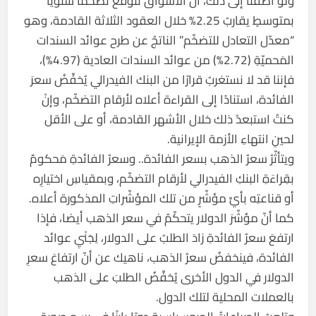
ولو أضفنا إلى ذلك، أنّ الأسواقَ تَتوقَّعُ تضخّمًا سنويًّا
بمتوسطٍ يقاربُ 2.25% خلال العقود الثلاثة القادمة، وهو
“معدّل التعادل للتضخّم” الناتجُ عن طرح عوائد السندات
المَحميّةِ (2.72%) من عوائد السندات العادية (4.97%)،
فإننا قد لا نستغربُ قرارًا من البنك الفيدرالي يُخفِّضُ سعرَ
الفائدة، استنادًا إلى القراءة أعلاه لأرقام التضخّم، وإنْ
كنتُ استبعدُ ذلك خلال الأشهر القادمة، أو على الأقل
لحينِ انتهاءِ الأزمة الإيرانية.
ويتأثّرُ سعرُ الذهب بسعر الفائدة.. وسعرُ الفائدةِ مَحكومٌ
بقِراءَةِ البنكِ الفيدرالي لأرقام التضخّم، وبمقياسِ اختيارِه
أو قناعتِه بأيِّ مؤشّرٍ من تلك المؤشّراتِ المذكورة أعلاه.
كما أنّ مؤشّرَ الدولار يتحكّمُ في سعر الذهب أيضا، فإذا
ارتفعَ سعرُ الفائدةِ زادَ الطلبُ على الدولار، لِجَنْيِ عوائد
الفائدة، فينخفضُ سعرُ الذهب، ناهيك عن أنّ ارتفاعَ سعرِ
الدولار في الدول الأخرى يُخفِّضُ الطلبَ على الذهب
بالعملات المحلية لتلك الدول.