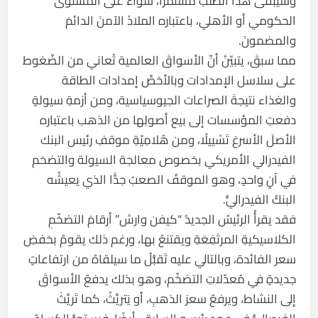
وسيبقى هذا الطلبُ مستمرًّا، سواء على المستوى
الحكومي أو الأهلي، باعتباره الملاذَ الآمنَ الدائمَ
والمضمونَ.
مما سبقَ، يتبيّنُ أنّ الأسواقَ العالمية تُعاني من الضّغوط
على سلاسل الإمدادات وبالأخصِّ إمدادات الطاقة
والغذاء نتيجةَ الصراعات الجيوسياسية، ومن أزمةِ سيولةٍ
دفعتِ المؤسسات إلى بيع أصولِها من الذهب باعتباره
الأصلَ الأسرعَ تَسْييلًا، ومن هُلامِيّةِ موقفِ رئيس البنك
الفيدرالي الأمريكي بخصوص معالجة السيولة والتضخم
في آنٍ واحدٍ، وهو الموقفُ الصعبُ جدًّا الذي يعيشُه
البنكُ الفيدراليُّ.
فقد يقرأُ الرئيسُ الجديدُ “كيفن وارش” أرقامَ التضخّمِ
الكلاسيكيةِ المرتَفِعَةِ ويقتنعُ بها، ورغم ذلك يقومُ بخفضِ
سعر الفائدة، وبالتالي عليه تَقبُّلُ ما سيلقاهُ من ارتفاعاتٍ
جديدةٍ في مُعدّلاتِ التضخّم، وهو بذلك يدفعُ الأسواقَ
إلى النشاط، ويرفعُ سعرَ الذهبِ، أو يَتريَّثُ، كما تَريَّثَ