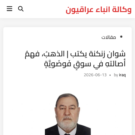
Ski
وكالة انباء عراقيون
Main
t
Open
Menu
Search
conten
Posted
مقالات
in
شوان زنكنة يكتب | الذهبُ، فهمُ
أصالتهِ في سوقٍ فَوضَويَّةٍ
2026-06-13
•
by
iraq