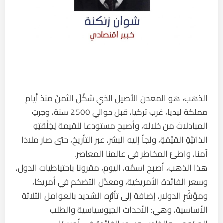
الذهب، هو المعدن الأصيل الذي شكّلَ الثمنَ منذ أيام
مملكة ليديا، غرب تركيا، قبل حوالي 2500 سنة، وجرتِ
المبادلاتُ من خلاله، وأصبح مستودعا للقيمة لِخِلْقَتِهِ
الذاتيّةِ القَيِّمَةِ، ولجأَ إليه البشر، عبر التأريخ، حتى صار ملاذا
آمنا، واطئَ المخاطر في عالمنا المعاصر.
هذا الذهب، أصبح اسمُه، اليوم، مقرونا باحتياطيات الدول،
وسعر الفائدة الأمريكية، ومعدّل التضخم في أمريكا،
ومؤشّرِ الدولار، إضافة إلى تأثُّرِه الشديد بالعوامل الثلاثة
الأساسية، وهي: الأحداث الجيوسياسية والطلب