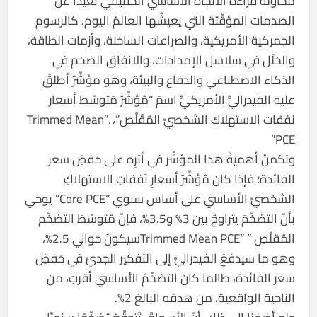
محاولة قراءة الاتجاه الأساسي الحقيقي بعيدًا عن
الصدمات المؤقّتة التي يعيشُها العالمُ اليوم، كالرسوم
الجمركية الأمريكية، والصراعات الساخنة، وأزمات الطاقة،
والخلَل في سلاسل الإمدادات، والانفاق الضخم في
الذكاء الاصطناعي والدفاع والبيئة، وهو مؤشّرٌ أطلقَ
عليه الفيدراليُّ الأمريكيُّ اسمَ “مُؤشِّرُ مَتوسّطِ أسعارِ
نَفقاتِ الاستهلاكِ الشخصيِّ المُقَلَّصِ”، .”Trimmed Mean
PCE”
وتكمنُ أهميةُ هذا المؤشّر في أثرِه على خفضِ سعر
الفائدة؛ فإذا كان مُؤشِّرُ أسعارِ نَفقاتِ الاستهلاكِ
الشخصيِّ الأساسي على أساس سنوي “Core PCE” يوحي
بأنّ التضخّمَ يتراوحُ بين 3% و3.5%، فإنّ مُتوسّطَ التضخّم
المُقلَّصِ ” “Trimmed Mean PCEسيكونُ حوالي 2.5%،
وهو ما سيدفعُ الفيدراليَّ إلى التفكير الجديِّ في خفضِ
سعر الفائدة، طالما كان التضخّمُ الأساسي أقربَ، من
الناحية الواقعية، من هدفه البالغ 2%.