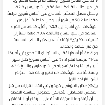
2.9% على أساس سنوي، وحسب ما توقَّعتْه الأسواقُ،
في حين كانت القراءة السابقة في شهر نيسان 2.8%،
وسجّلَ معدلُ التضخّمِ الأساسي على أساس شهري قراءةً
مقدارها 0.2% في شهر أيار، وهي ما جاءتْ أقلّ من
التوقّعات التي أشارت إلى 0.3%، وأقلّ، كذلك، من القراء
السابقة في شهر نيسان والبالغة 0.4%، وهذا يشيرُ إلى
تخفيف حدّة وتيرة ارتفاع أسعار بعض السلع الأساسية
من غير الطاقة والغذاء.
وجاءَ مُؤشِّرُ أسعارِ نَفقاتِ الاستهلاكِ الشخصيِّ في أمريكا
PCE”” مُرتفِعًا ليبلغَ 3.8% على أساسٍ سنويٍّ خلال شهر
أبريل قياسًا بما تمَّ تسجيلُه في شهر مارس والبالغُ 3.5%،
ومتطابِقًا مع التوقّعات. (لم تظهر بيانات هذا المؤشر
لشهر أيار لحد الآن).
ويُعتبَرُ هذانِ المؤشّرانِ مُهمَّينِ في اتخاذ القرارات من قِبل
المجلس الاحتياطي الأمريكي بخصوص سياسته النقدية،
إلا أنّ أرقامَهما المجرَّدَةَ الدالّةَ على الارتفاع أو الانخفاض