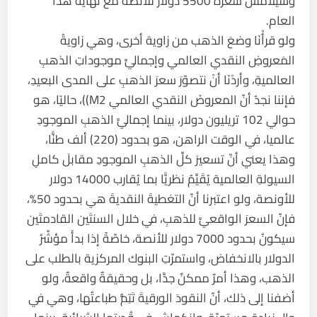
وسيلامسُ سعرُه 5500 دولار للأنصة مع نهاية هذا
العام.
ولو قرأْنَا وضعَ الذهب من زاوية أخرى، وهي زاويةُ
المَعروضِ النقدي العالمي وإجماليِّ موجوداتِ الذهبِ
العالميةِ، وأردْنَا أنْ نتصوّرَ سعرَ الذهبِ على المدى البعيدِ،
فإننا نجدُ أنّ المعروضَ النقدي العالمي M2))، حاليًا، هو
حوالي 102 تريليون دولار، بينما إجماليَّ الذهبِ الموجودِ
عالميا، في الوقت الراهن، هو بحدود (220) ألف طنًّا،
وهذا يعني أنّ تسعيرَ كلِّ الذهبِ الموجودِ مقابلَ كاملِ
السيولةِ العالمية يُقَيَّمُ نظريًّا بما يُقارب 14000 دولار
للأونصة، ولو اعتبرنا أنّ التغطيةَ النقديةَ هي بحدود 50%،
فإنّ السعرَ الواقعيَّ للذهبِ، في خلال السنتَين القادمتَين
سيكونُ بحدود 7000 دولار للأنصة، خاصّةً إذا بدأَ مؤشّرُ
الدولار بالانخفاض، واستمرّتِ البنوك المركزية بالطلب على
الذهب، وهذا أمرٌ ممكنٌ جدَّا، بل وحقيقةٌ واقعةٌ، ولو
أضفنا إلى ذلك، أنّ النقودَ الورقيةَ تَتِمُّ طباعتُها، وهي في