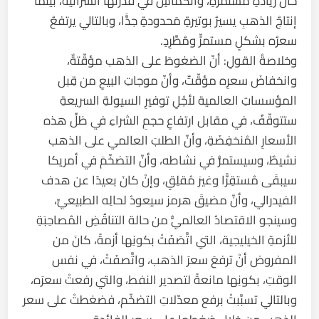
حال زيادةٍ مستمرّةٍ، وانكماشٍ في قُدرتها الشرائية، بينما
إنتاجُ الذهبِ يسيرُ بوتيرةٍ مَحدودةٍ جدًّا، وبالتالي يرتفعُ
سعرُه بشكلٍ مستمرٍّ ومُطَّرِدٍ.
وخلاصةُ القولِ: أنّ الضغوطَ على الذهب مؤقّتةٌ،
وانخفاضَ سعرِه مؤقّتٌ، وأنّ موجاتِ البيعِ من قِبل
المؤسساتِ العالمية لأجْلِ توفيرِ السيولةِ السريعةِ
ستتوقّفُ، في مقابل ارتفاعِ حجمِ الشراءِ في ظلِّ هذه
الأسعارِ المُنخفِضَةِ، وأنّ الطلبَ العالمي على الذهب
نشيطٌ، وسيستمرُّ في نشاطه، وأنّ التضخّمَ في أمريكا
سيبقَى مُستقِرًّا وغيرَ مُقلِقٍ، وإنْ كانَ بعيدًا عن هدف
الفيدرالي، وأنّ مضيقَ هرمز سيعودُ لحالِه الطبيعيِّ،
وسينجو الاقتصادُ العالميُّ من حالة التناقُضِ المُصاحِبَةِ
للأزمةِ الخيليجية، التي اتَّصَفَتْ بكونِها أزمةً، كانَ من
المفروض أنْ ترفعَ سعرَ الذهب، واتَّصفَتْ، في نفس
الوقتِ، بكونِها مانعةً لتصدير النفط، والتي رفعتْ سعرَه،
وبالتالي تسبَّبتْ برفع معدّلاتِ التضخّم، فضغطتْ على سعر