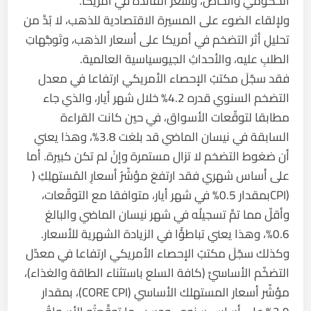
الحكومي والخاص، وسعر الفائدة في أمريكا.
ولإلقاء الضوء على المسيرة الاقتصادية للذهب، لا بُدَّ من
تحليلِ أثر التضخم في أمريكا على أسعار الذهب، وتَوجُّهاتِ
الطلبِ عليه، والأحداثِ الجيوسياسية العالمية.
فقد سجّلَ مكتبُ الإحصاء الأمريكي ارتفاعا في معدل
التضخم السنوي قدره 4.2% خلال شهر أيار، والذي جاء
مطابقا لتوقّعات الأسواق، في حين كانت القراءة
السابقة في نيسان الماضي قد بلغت 3.8%، وهذا يعني
أن ضغوط التضخم لا تزال مستمرة وإنْ لم تكن كبيرة. أما
على أساس شهري فقد ارتفعَ مؤشّرُ أسعارِ المُستهلِكِ (
(CPIبمقدار 0.5% في شهر أيار، متوافقا مع التوقّعات،
وأقلّ مما تمَّ تسجيلُه في شهر نيسان الماضي والبالغ
0.6%، وهذا يعني تباطؤًا في الزيادة الشهرية للأسعار.
وكذلك سجّلَ مكتبُ الإحصاء الأمريكي ارتفاعا في معدّل
التضخّم الأساسيِّ (كافة السلع باستثناء الطاقة والغذاء)،
مؤشّر أسعار المستهلك الأساسي (CORE CPI)، بمقدار