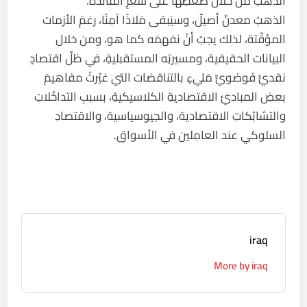
الذهب من خلال ضغطِها على سعرِ الفائدة.
الذهبُ معدنٌ أصيلٌ، وسيَبقى مَلاذًا آمِنًا، رغمَ الأزمات
المؤقّتة، لذلك يجبُ أنْ نفهمَه كما هو، ومن خلال
البيانات الحقيقية، ومسيرتِه المستقبليةِ، في ظلِّ اقتصادٍ
نقديٍّ فَوضويٍّ مَليءٍ بالتناقضات التي غيّرتْ مفاهيمَ
بعضِ المبادئِ الاقتصاديةِ الكلاسيكيةِ، بسببِ التداخُلاتِ
والتشابُكاتِ الاقتصادية، والجيوسياسية، والاقتصادِ
السلوكي عند العامِلين في الأسواق.
iraq
More by iraq