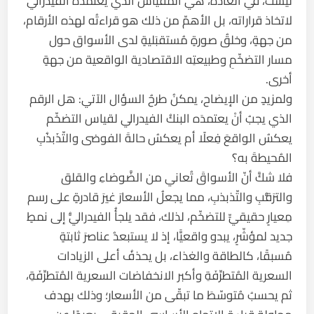
ليست، في العادة، هي المقياسَ الذي يعتمدُه الفيدرالي
لاتخاذ قراراته، بل الأهمّ من ذلك هو قراءتُه لهذه الأرقام،
من جهةٍ، وخلقُ صورةٍ مُستقبَليةٍ لدى الأسواق حول
مسار التضخّمِ وطبيعتِه الاقتصادية الواقعية من جهةٍ
أخرى.
ولمزيدٍ من الإيضاح، يمكنُ طرحُ السؤال الآتي: هل الرقم
الذي يجبُ أنْ يعتمدَه البنكُ الفيدرالي لقياس التضخّم
يعكسُ الواقعَ فِعلًا أم يعكسُ حالةَ الفوضى والتّذَبذُبِ
المُحيطةَ به؟
فلا شكَّ أنّ الأسواقَ تُعاني من الضَّوضاءِ والقلق
والترَقُّبِ والتّذبذبِ، مما يجعلُ الأسعارَ غيرَ قادرةٍ على رسم
مِعيارٍ حقيقيٍّ للتضخّم، لذلك، فقد يلجأُ الفيدراليُّ إلى نمطٍ
جديد لمؤشّرٍ، يبدو واقعيًّا، إذ لا يستبعدُ عناصرَ ثابتةٍ
مُسبقًا، كالطاقة والغذاء، بل يحذفُ أعلى الزيادات
السعرية المُتطرِّفَةِ وأكبر الانخفاضات السعرية المُتطرِّفَةِ،
ثم يحسبُ مُتوسّطَ ما تبقّى من الأسعار؛ وذلك بهدف