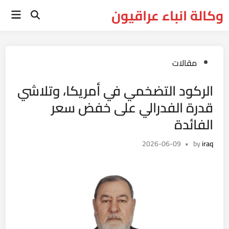
Ski
وكالة انباء عراقيون
Main
t
Open
Menu
Search
conten
Posted
مقالات
in
الركود التضخمي في أمريكا، وتلاشي
قدرة الفدرالي على خفض سعر
الفائدة
2026-06-09
•
by
iraq