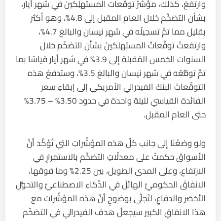
وارتفعَ، كذلك، مؤشّرُ توقّعات المستهلِكينَ في شهر أيار،
بشأن التضخّم خلال العام المقبل إلى 4.8%، وهو أكثر
بقليل مما تمَّ تسجيلُه في شهر نيسان والبالغ 4.7%،
وارتفعتْ توقّعاتُ المستهلِكينَ بشأن ⁠التضخّم خلال ​
السنوات الخمس المُقبلة إلى 3.9% في شهر أيار قياسًا بما
تمَّ توقُّعُه في شهر نيسان والبالغ ​3.5%، وستدفعُ هذه
التوقّعاتُ البنكَ الفيدرالي الأمريكي إلى إبقاءِ سعر
الفائدة القياسي لليلة ​واحدة في حدود 3.50% – 3.75%
حتى العام المقبل.
ولو وضعْنَا إلى جانب كلِّ هذه المؤشّراتِ التي تُؤكّد أنَّ
الأسواقَ حكمتْ على معدلّاتِ التضخّم بالاستمرارِ في
الارتفاع، وعلى المدى الطويل، بين 2.25% وما فوقها،
الانفاقَ الحكوميَّ الهائلَ في الذّكاءِ الاصطناعيِّ والتحوُّلِ
الأخضرِ والدفاعِ، لتَجلّى بوضوحٍ أنَّ هذه المؤشّرات مع
هذا الانفاقِ الكبير سيجعلُ هدفَ الفيدرالي في التضخّم