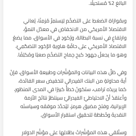
البالغِ 2% مُستحيلًا.
وبمُوازاةِ الضغطِ على التضخّم لِيَستمِرَّ مُزمِنًا، يُعاني
الاقتصادُ الأمريكي من الانخفاضِ في معدّل النموِّ،
وارتفاعٍ في نسبة البطالة، ورُكودٍ في الأسواق، مما يضعُ
الاقتصادَ الأمريكي على حافّةِ هاويةِ الرُّكودِ التضخُّمِيِّ،
وهو ما يجعلُ جهودَ كبحِ جِماحِ التضخّمِ صعبًا ومُكلِفًا.
وفي ظلِّ هذه البياناتِ والمؤشّراتِ وطبيعةِ الأسواق، فإنّ
أيةَ محاولةٍ من البنك الفيدرالي لتخفيض سعر الفائدة،
كما يريدُه ترامب، ستكونُ خطأً كبيرًا في المدى المنظور،
وأعتقدُ أنَّ الاحتياطيَّ الفيدراليَّ سينتظرُ نتائجَ الأزمة
الإيرانية، وفتحَ مضيق هرمز، ليُحدِّدَ موقفَه وسياستَه
النقديةَ وخُططَهُ لتحقيقِ استقرارِ الأسواق.
وستُلقي هذه المؤشّراتُ بظلالِها على مؤشّرِ الدولارِ