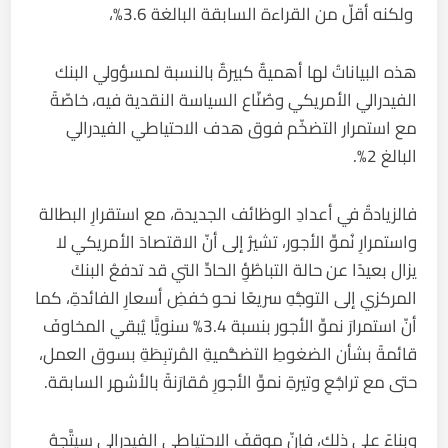
ولكنه أقلّ من القراءة السابقة البالغة 3.6%،
هذه البياناتُ لها أهميةٌ كبيرةٌ بالنسبة لمسؤولي البنك
الفيدرالي الأمريكي وصُنّاع السياسة النقدية فيه، خاصّةً
مع استمرار التضخّم فوق هدف الاحتياطي الفيدرالي
البالغ 2%.
فالزيادةُ في أعدادِ الوظائف الجديدة، مع استقرارِ البطالة
واستمرارِ نُموِّ الأجور، تشيرُ إلى أنّ الاقتصادَ الأمريكي لا
يزال بعيدًا عن حالة التباطُؤِ الحادِّ التي قد تدفعُ البنكَ
المركزي إلى التوجُّهِ سريعًا نحو خفضِ أسعارِ الفائدةِ، كما
أنّ استمرارَ نموِّ الأجور بنسبة 3.4% سنويًّا يُبقي المخاوفَ
قائمةً بشأن الضغوطِ التضخُّميةِ المُرتبِطَةِ بسوق العمل،
حتى مع تراجُعِ وتيرةِ نموِّ الأجورِ مُقارَنةً بالأشهر السابقة.
وبناءً على ذلك، فإنّ موقفَ الاحتياطي الفيدرالي سيتَّجهُ