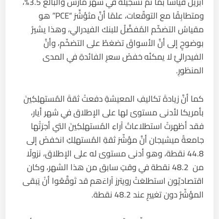
أبريل قياسًا بما تمَّ تسجيلُه في شهر مارس والبالغُ 3.5%،
ومتطابِقًا مع التوقّعات، علمًا أنَّ مثؤشِّرَ “PCE” هو
مقياسُ التضخّم المُفضَّلُ للبنك الفيدرالي، وهذا يشيرُ
بوضوحٍ إلى أنَّ الأسواقَ تضغطُ على التضخّم، وأنَّ
الفيدراليَّ لا يمكنُه خفضَ سعرِ الفائدةِ في المدى
المنظورِ.
كما أنَّ زيادةَ تكاليفِ المعيشةِ دفعتْ ثقةَ المُستهلِكِينَ
بأمريكا لأدنى مستوىً لها على الإطلاق في شهر أيار،
فقد أظهرتْ استطلاعاتُ آراءِ المُستهلِكِينَ التي أجرَتْها
جامعةُ ميشيجان أنَّ مؤشّرَ ثقةِ المُستهلِكِ انخفضَ إلى
44.8 نقطة، وهو أدنى مستوىً له على الإطلاق، نزولًا
من 48.2 نقطة في وقتٍ سابق من هذا الشهر، وكان
اقتصاديّون ​استطلعَتْ رويترز آراءَهم ​قد تَوقَّعُوا أنْ يَبقى
المؤشّرُ دون تغييرٍ عند 48.2 نقطة.