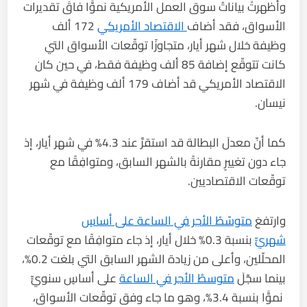
وأظهرتْ بياناتُ سوق العمل الأمريكية نموًّا فاقَ تقديرات
الأسواق، فقد أضاف
الاقتصاد الأمريكي
172 ألف
وظيفة خلال شهر أيار، متجاوزًا توقّعات الأسواق التي
كانت تتوقّع إضافة 85 ألف وظيفة فقط، في حين كان
الاقتصاد الأمريكي قد أضاف 179 ألف وظيفة في شهر
نيسان.
كما أنّ معدلَ البطالة قد استقرَّ عند 4.3% في شهر أيار، إذ
جاء دون تغييرٍ مقارنةً بالشهر السابق، ومتوافِقًا مع
توقّعات الاقتصاديين.
وارتفعَ
متوسّطُ الأجر في الساعة على أساسٍ
شهريٍّ
بنسبة 0.3% خلال أيار، إذ جاء متوافِقًا مع توقّعات
المحلّلين، وأعلى من زيادة الشهر السابق التي بلغت 0.2%،
بينما سجّلَ
متوسطُ الأجر في الساعة
على أساسٍ سنويٍّ
نموًّا بنسبة 3.4%، وهو ما جاء وفق توقّعات الأسواق،