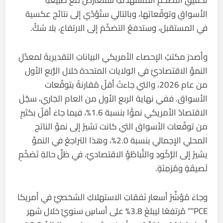
تحقيقِ التضخّمِ المُستهدَفِ ستَتعارضُ مع طبيعةِ
الأسواقِ وتوقّعاتِها، وبالتالي ستُؤدّي إلى نتائج عكسية
في المستقبل، وستدفعُ التضخّمَ إلى الارتفاع، بلا شكٍّ.
وأصدرَ مكتبُ الإحصاء الأمريكي البياناتِ التقديريةَ لمعدّلِ
النموِّ الاقتصاديِّ في الولايات المتحدة خلال الرُّبع الأول
من عام 2026، والتي جاءتْ أقلّ مُقارنةً بتوقّعات
الأسواق. ففي نهاية الربع الأول من العام الجَاري، سجّلَ
الاقتصادُ الأمريكي نموًّا بنسبة 1.6%، فيما جاءَ أقلّ بكثيرٍ
من توقّعات الأسواق التي كانت تشيرُ إلى نموِّ الناتج
المحلي الإجمالي بنسبة 2.0%، وهذا التراجعُ في النموِّ
يشيرُ إلى الرُّكُودِ والتَّباطُؤِ الاقتصاديِّ، في ظلِّ حالةِ تَضخّمٍ
لَصيقَةٍ ومُزمِنَةٍ.
وجاءَ مُؤشِّرُ أسعارِ نَفقاتِ الاستهلاكِ الشخصيِّ في أمريكا
PCE”” مُرتفِعًا ليبلغَ 3.8% على أساسٍ سنويٍّ خلال شهر