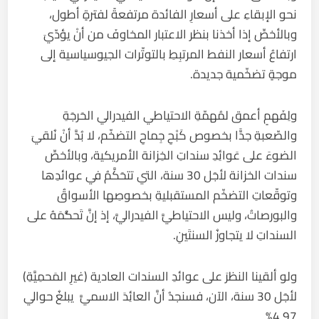
نحو الإبقاءِ على أسعارِ الفائدة مرتفعةً لفترةٍ أطول،
وبالأخصِّ إذا أخذنا بنظر الاعتبار المخاوفَ من أنْ يؤدّيَ
ارتفاعُ أسعار النفط المرتبِطِ بالتوتّرات الجيوسياسية إلى
موجةٍ تضخّمية جديدة.
ولِفَهمٍ أعمق لمُهمّةِ الاحتياطي الفيدرالي الحَرجَةِ
والصّعبةِ جدًّا بخصوص كَبْحِ جِماحِ التضخّم، لا بُدَّ أنْ نُلقيَ
الضوءَ على عَوائِدِ سنداتِ الخِزانة الأمريكية، وبالأخصِّ
سندات الخزانة لأجَل 30 سنة، التي تتحَكَّمُ في عوائدِها
وتوقّعاتِ التضخّم المستقبليةِ بخصوصِها الأسواقُ
والبورصاتُ، وليس الاحتياطيَّ الفيدراليَّ، إذ إنَّ تَحكُّمَهُ على
السنداتِ لا يتجاوزُ السنتَينِ.
ولو ألقينا النظرَ على عوائدِ السندات العادية (غيرِ المَحمِيَّةِ)
لأجَل 30 سنة، الآن، فسنجدُ أنَّ العائِدَ الاسميَّ يبلغُ حوالي
4.97%.