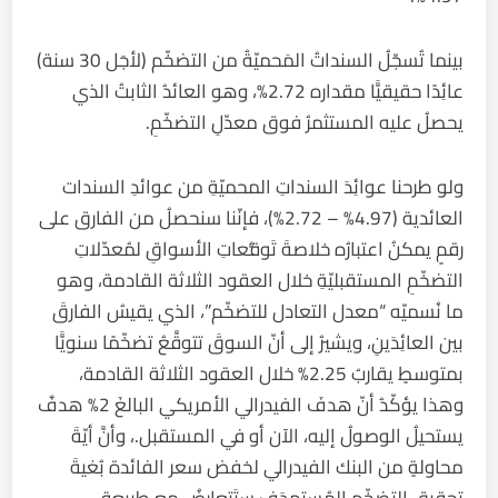
بينما تُسجّلُ السنداتُ المَحميّةُ من التضخّم (لأجَل 30 سنة)
عائِدًا حقيقيًّا مقداره 2.72%، وهو العائدُ الثابتُ الذي
يحصلُ عليه المستثمرُ فوق معدّلِ التضخّمِ.
ولو طرحنا عوائِدَ السنداتِ المحميّةِ من عوائدِ السندات
العائدية (4.97% – 2.72%)، فإنّنا سنحصلُ من الفارق على
رقمٍ يمكنُ اعتبارُه خلاصةَ تَوقُّعاتِ الأسواقِ لمُعدّلاتِ
التضخّمِ المستقبليّةِ خلال العقود الثلاثة القادمة، وهو
ما نُسميّه “معدل التعادل للتضخّم”، الذي يقيسُ الفارقَ
بين العائِدَينِ، ويشيرُ إلى أنّ السوقَ تتوقَّعُ تضخّمًا سنويًّا
بمتوسطٍ يقاربُ 2.25% خلال العقود الثلاثة القادمة،
وهذا يؤكّدُ أنّ هدفَ الفيدرالي الأمريكي البالغَ 2% هدفٌ
يستحيلُ الوصولُ إليه، الآن أو في المستقبل.، وأنَّ أيّةَ
محاولةٍ من البنك الفيدرالي لخفض سعر الفائدة بُغيةَ