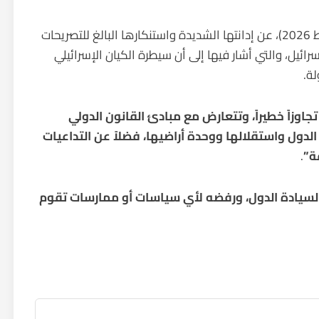
أعربت وزارة الخارجية العراقية، اليوم السبت (21 شباط 2026)، عن إدانتها الشديدة واستنكارها البالغ للتصريحات
ائيل، والتي أشار فيها إلى أن سيطرة الكيان الإسرائيلي
ة.
اوزاً خطيراً، وتتعارض مع مبادئ القانون الدولي
دول واستقلالها ووحدة أراضيها، فضلاً عن التداعيات
ة”
.
 لسيادة الدول، ورفضه لأي سياسات أو ممارسات تقوم