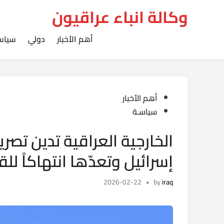
Ski
وكالة انباء عراقيون
t
conten
أهم الأخبار
دولي
سياس
Posted
أهم الأخبار
in
سياسـة
الخارجية العراقية تدين تص
إسرائيل وتعدّها انتهاكاً لل
2026-02-22
•
by
iraq