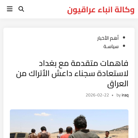
Ski
وكالة انباء عراقيون
Main
t
Open
Menu
Search
conten
Posted
أهم الأخبار
in
سياسـة
فاهمات متقدمة مع بغداد
لاستعادة سجناء داعش الأتراك من
العراق
2026-02-22
•
by
iraq