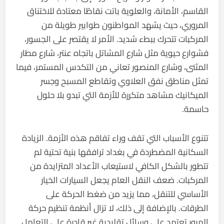
القاسم، الأمانة، والعلوية باتت نقاطًا معتادة للاختناق
المروري، حيث يشهد المواطنون طوابير طويلة من
المركبات تتحرك ببطء شديد. الأمر لا يقتصر على الجسور،
فشوارع حيوية مثل شارع المشاتل باتجاه عنتر، شارع مطار
المثنى، وشارع المنصور تعاني من التكدس المستمر، فيما
تمثل مناطق نفق العلاوي وتقاطع المسبح وجسر
الميكانيك مشاهد متكررة للأزمة التي تبدو بلا حلول
حاسمة.
تتنوع الأسباب التي تقف وراء تفاقم هذه الأزمة. الزيادة
السكانية المضطردة في بغداد ترافقها بنية تحتية لم
تتطور بالشكل الكافي لاستيعاب الأعداد المتزايدة من
المركبات. ضعف النقل العام يجعل السيارات الخيار
الأساسي للتنقل، مما يزيد من ضغط الحركة على
الطرقات. بالإضافة إلى ذلك، لا تزال أنظمة تنظيم حركة
المرور تعتمد على وسائل تقليدية غير قادرة على التعامل