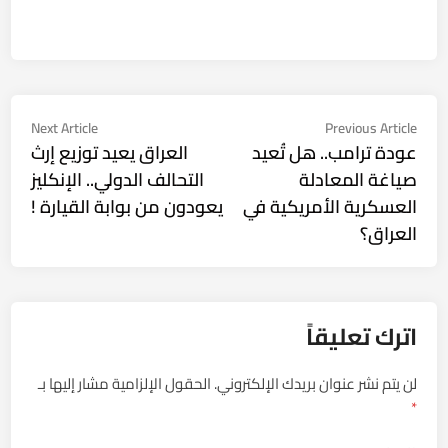
تصفّح
Next
Previous
Next Article
Previous Article
ticle:
article:
عودة ترامب.. هل تُعيد
العراق يعيد توزيع إرث
المقالات
صياغة المعادلة
التحالف الدولي.. الإنكليز
العسكرية الأمريكية في
يعودون من بوابة القيارة !
العراق؟
اترك تعليقاً
لن يتم نشر عنوان بريدك الإلكتروني.
الحقول الإلزامية مشار إليها بـ
*