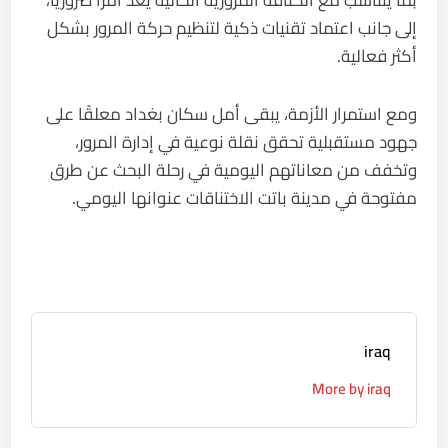
بما يتناسب مع الكثافة المرورية الحالية يعد أمرًا ضروريًا،
إلى جانب اعتماد تقنيات ذكية لتنظيم حركة المرور بشكل
أكثر فعالية.
ومع استمرار الأزمة، يبقى أمل سكان بغداد معلقًا على
جهود مستقبلية تحقق نقلة نوعية في إدارة المرور،
وتخفف من معاناتهم اليومية في رحلة البحث عن طرق
مفتوحة في مدينة باتت الاختناقات عنوانها اليومي.
iraq
More by iraq