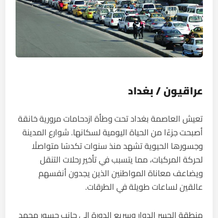
عراقيون / بغداد
تعيش العاصمة بغداد تحت وطأة ازدحامات مرورية خانقة
أصبحت جزءًا من الحياة اليومية لسكانها. شوارع المدينة
وجسورها الحيوية تشهد منذ سنوات تكدسًا متواصلًا
لحركة المركبات، مما يتسبب في تأخير رحلات التنقل
ويضاعف معاناة المواطنين الذين يجدون أنفسهم
عالقين لساعات طويلة في الطرقات.
منطقة الجسر الدوار وسريع الدورة إلى جانب جسور محمد