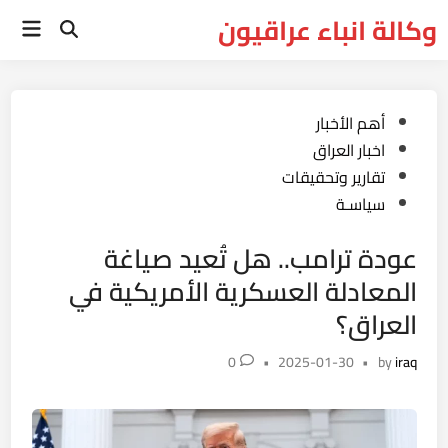
Ski
وكالة انباء عراقيون
Main
t
Open
Menu
Search
conten
Posted
أهم الأخبار
in
اخبار العراق
تقارير وتحقيقات
سياسـة
عودة ترامب.. هل تُعيد صياغة
المعادلة العسكرية الأمريكية في
العراق؟
0
•
2025-01-30
•
by
iraq