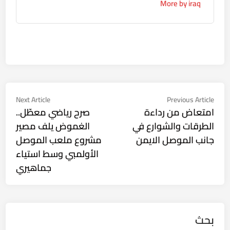
More by iraq
تصفّح
Next
Previous
Next Article
Previous Article
ticle:
article:
امتعاض من رداءة
صرح رياضي معطّل..
المقالات
الطرقات والشوارع في
الغموض يلف مصير
جانب الموصل الايمن
مشروع ملعب الموصل
الأولمبي وسط استياء
جماهيري
بحث