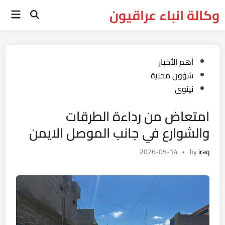
Ski
وكالة انباء عراقيون
Main
t
Open
Menu
Search
conten
Posted
أهم الأخبار
in
شؤون محلية
نينوى
امتعاض من رداءة الطرقات
والشوارع في جانب الموصل الايمن
2026-05-14
•
by
iraq