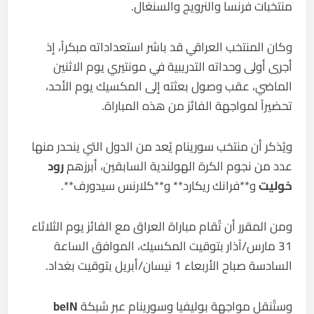
منتخبات فرنسا والنرويج والسنغال.
وكان المنتخب العراقي قد باشر استعداداته مبكراً، إذ
أجرى أولى وحداته التدريبية في مونتيري يوم الاثنين
الماضي، عقب وصول بعثته إلى المكسيك يوم الأحد،
تحضيراً لمواجهة الفائز من هذه المباراة.
ويُذكر أن منتخب سورينام يُعد من الدول التي ينحدر منها
عدد من نجوم الكرة الهولندية السابقين، أبرزهم
رود
خوليت
و**
فرانك ريكارد
** و**
كلارنس سيدورف
**.
ومن المقرر أن تُقام مباراة العراق مع الفائز يوم الثلاثاء
31 مارس/آذار بتوقيت المكسيك، الموافق الساعة
السادسة صباح الأربعاء 1 نيسان/أبريل بتوقيت بغداد.
وستُنقل مواجهة بوليفيا وسورينام عبر شبكة
beIN