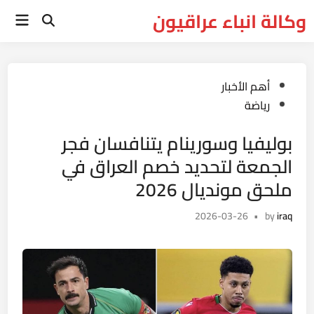
Ski
وكالة انباء عراقيون
Main
t
Open
Menu
Search
conten
Posted
أهم الأخبار
in
رياضة
بوليفيا وسورينام يتنافسان فجر
الجمعة لتحديد خصم العراق في
ملحق مونديال 2026
2026-03-26
•
by
iraq