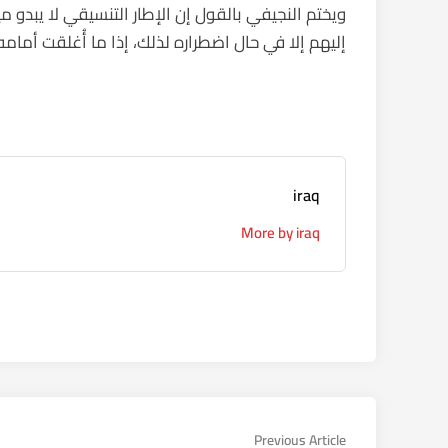
ويختم النجيفي بالقول إن الإطار التنسيقي لا يبدو ميال
إليهم إلا في حال اضطراره لذلك، إذا ما أُغلقت أمام
iraq
More by iraq
تصفّح
Previous
Previous Article