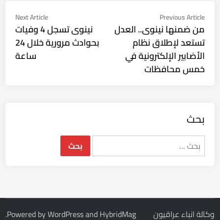
تصفّح
Next
Previous
Next Article
Previous Article
ticle:
article:
من ضمنها نينوى.. العدل
نينوى تسجل 4 وفيات
المقالات
تستعد لإطلاق نظام
بحوادث مرورية خلال 24
الأضابير الإلكترونية في
ساعة
خمس محافظات
بحث
البحث
عن:
وكالة انباء عراقيون
HybridMag
and
WordPress
Powered by
.