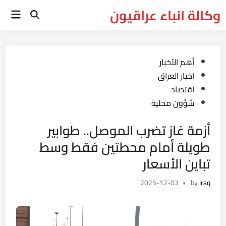
Ski
وكالة انباء عراقيون
Main
t
Open
Menu
Search
conten
Posted
أهم الأخبار
in
اخبار العراق
اقتصاد
شؤون محلية
أزمة غاز تضرب الموصل.. طوابير
طويلة أمام محطتين فقط وسط
تباين الأسعار
2025-12-03
•
by
iraq