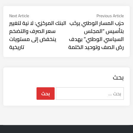
تصفّح
Next
Previous
Next Article
Previous Article
ticle:
article:
حزب المسار الوطني يرحّب
البنك المركزي: لا نية لتغيير
المقالات
بتأسيس “المجلس
سعر الصرف والتضخم
السياسي الوطني” بهدف
ينخفض إلى مستويات
رصّ الصف وتوحيد الكلمة
تاريخية
بحث
البحث
عن: