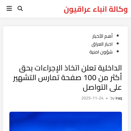
Ski
وكالة انباء عراقيون
Main
t
Open
Menu
Search
conten
Posted
أهم الأخبار
in
اخبار العراق
شؤون امنية
الداخلية تعلن اتخاذ الإجراءات بحق
أكثر من 100 صفحة تمارس التشهير
على التواصل
2025-11-24
•
by
iraq