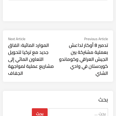
تصفّح
Next
Previous
Next Article
Previous Article
ticle:
article:
تدمير 8 أوكار لداعش
الموارد المائية: اتفاق
المقالات
بعملية مشتركة بين
جديد مع تركيا لتحويل
الجيش العراقي وكوماندو
التعاون المائي إلى
كوردستان في وادي
مشاريع عملية لمواجهة
الشاي
الجفاف
بحث
البحث