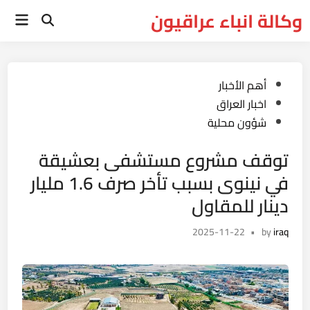
Ski
وكالة انباء عراقيون
Main
t
Open
Menu
Search
conten
Posted
أهم الأخبار
in
اخبار العراق
شؤون محلية
توقف مشروع مستشفى بعشيقة
في نينوى بسبب تأخر صرف 1.6 مليار
دينار للمقاول
2025-11-22
•
by
iraq