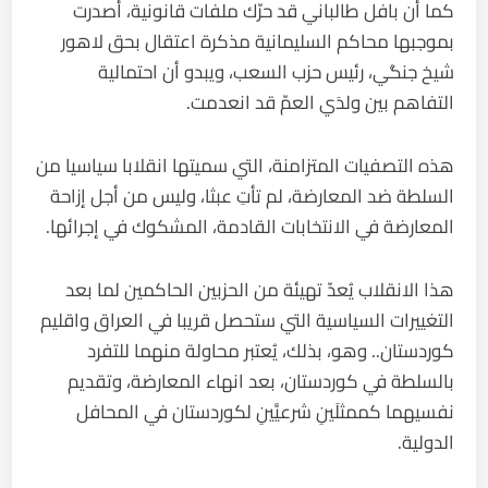
كما أن بافل طالباني قد حرّك ملفات قانونية، أصدرت
بموجبها محاكم السليمانية مذكرة اعتقال بحق لاهور
شيخ جنگي، رئيس حزب السعب، ويبدو أن احتمالية
التفاهم بين ولدَي العمّ قد انعدمت.
هذه التصفيات المتزامنة، التي سميتها انقلابا سياسيا من
السلطة ضد المعارضة، لم تأتِ عبثا، وليس من أجل إزاحة
المعارضة في الانتخابات القادمة، المشكوك في إجرائها.
هذا الانقلاب يُعدّ تهيئة من الحزبين الحاكمين لما بعد
التغييرات السياسية التي ستحصل قريبا في العراق واقليم
كوردستان.. وهو، بذلك، يُعتبر محاولة منهما للتفرد
بالسلطة في كوردستان، بعد انهاء المعارضة، وتقديم
نفسيهما كممثلَينِ شرعيَّينِ لكوردستان في المحافل
الدولية.