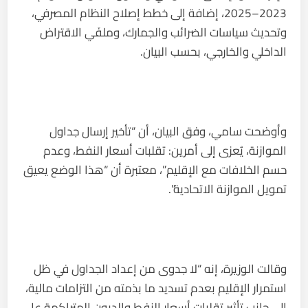
2023–2025، إضافة إلى خطط إصلاح النظام المصرفي،
وتحديث سياسات الضرائب والجمارك، وملفَي الاقتراض
الداخلي والخارجي، بحسب البيان.
وأوضحت سامي، وفق البيان، أن “تأخير إرسال جداول
الموازنة، يُعزى إلى أمرين: تقلبات أسعار النفط، وعدم
حسم الخلافات مع الإقليم”، معتبرة أن “هذا الوضع يعيق
تمويل الموازنة الاتحادية”.
وقالت الوزيرة، إنه “لا جدوى من إعداد الجداول في ظل
استمرار الإقليم بعدم تسديد ما بذمته من التزامات مالية،
إلى جانب تأثير تقلبات أسعار النفط والديون المتراكمة على