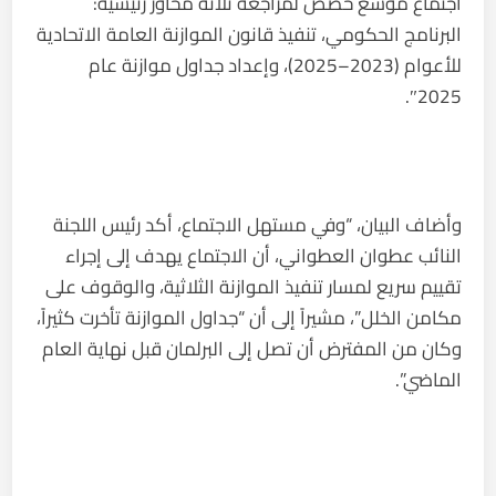
اجتماع موسّع خُصّص لمراجعة ثلاثة محاور رئيسية:
البرنامج الحكومي، تنفيذ قانون الموازنة العامة الاتحادية
للأعوام (2023–2025)، وإعداد جداول موازنة عام
2025″.
وأضاف البيان، “وفي مستهل الاجتماع، أكد رئيس اللجنة
النائب عطوان العطواني، أن الاجتماع يهدف إلى إجراء
تقييم سريع لمسار تنفيذ الموازنة الثلاثية، والوقوف على
مكامن الخلل”، مشيراً إلى أن “جداول الموازنة تأخرت كثيراً،
وكان من المفترض أن تصل إلى البرلمان قبل نهاية العام
الماضي”.