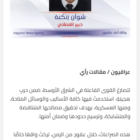
عراقيون / مقالات رأي
تتصارعُ القوى الفاعلة في الشرق الأوسط، ضمن حربٍ
هجينةٍ، استخدمتْ فيها كافة الأساليب والوسائل المتاحة،
ومنها العسكرية، بهدف تحقيقِ مصالحها المتناقضة
والمتشابكة، وترسيمِ حدودها وضمانِ أمنها.
هذه الصراعاتُ، خلال عقودٍ من الزمن، تركتْ واقعًا خاصًّا