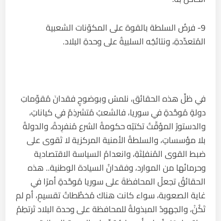
9- فرضُ السلطة بالقوة على المكوّنات الشعبية
المُتعدِّدةِ، ونتائجُه السلبيةُ على وحدةِ البلاد.
في ظلِّ هذه الحقائق، نلمسُ وبوضوحٍ فقدانَ مُقوِّماتِ
دولةٍ مُوحَّدةٍ في سوريا، فالشعبُ مُتشرذِمٌ في كياناتٍ،
والدستورُ المؤقّتُ تكتبُه حكومةُ الشرع مُنفرِدةً، والدولةُ
بلا مؤسساتٍ، والسلطةُ الأمنية المركزية لا تَقوى على
ضبط القوى المُنفلِتَةِ، وانعدامُ السياسة الاقتصادية
وحرمانُها من الموارد، وفقدانُ السيادة الوطنية.. هذه
الحقائقُ تجعلُ المحافظةَ على سوريا مُوحَّدةٍ أمرًا في
غاية الصعوبة، سواء كانت هناك مُخطَّطاتُ تقسيمٍ، أم لم
تَكُنْ، والجهودُ المبذولةُ للمحافظة على وحدة البلاد تَرتطِمُ