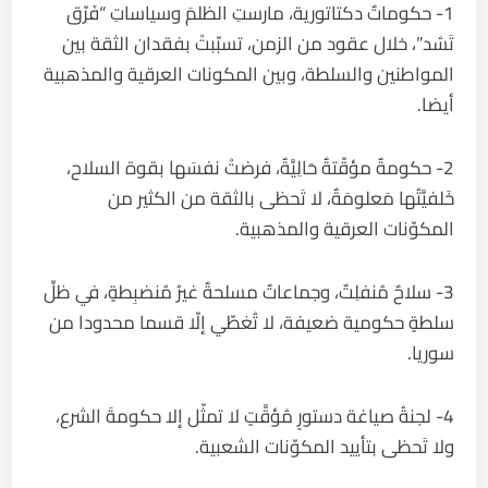
1- حكوماتٌ دكتاتورية، مارستِ الظلمَ وسياساتِ “فَرّق
تَسُد”، خلال عقود من الزمن، تسبّبتْ بفقدان الثقة بين
المواطنين والسلطة، وبين المكونات العرقية والمذهبية
أيضا.
2- حكومةٌ مؤقّتةٌ حَالِيَّةٌ، فرضتْ نفسَها بقوة السلاح،
خَلفيَّتُها مَعلومَةٌ، لا تَحظى بالثقة من الكثير من
المكوّنات العرقية والمذهبية.
3- سلاحٌ مُنفلِتٌ، وجماعاتٌ مسلحةٌ غيرُ مُنضبِطةٍ، في ظلِّ
سلطةٍ حكومية ضعيفة، لا تُغطّي إلّا قسما محدودا من
سوريا.
4- لجنةُ صياغة دستورٍ مُؤقَّتٍ لا تمثّل إلا حكومةَ الشرع،
ولا تَحظى بتأييد المكوّنات الشعبية.