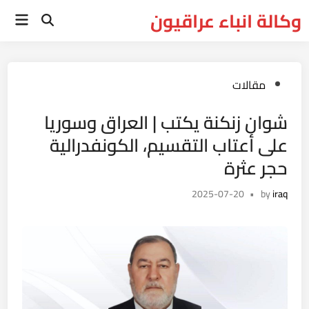
Ski
وكالة انباء عراقيون
Main
t
Open
Menu
Search
conten
Posted
مقالات
in
شوان زنكنة يكتب | العراق وسوريا
على أعتاب التقسيم، الكونفدرالية
حجر عثرة
2025-07-20
•
by
iraq