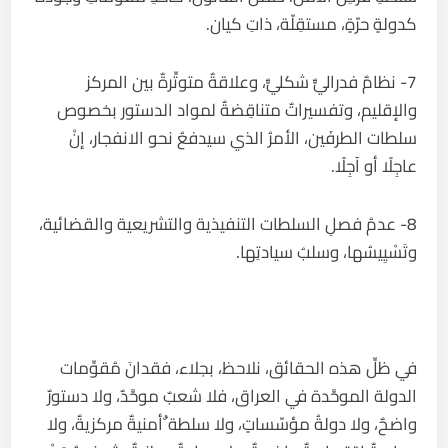
كدولةٍ حرّةٍ، مستقِلّة، ذاتِ كيان.
7- نظامٌ فدراليٌّ شكليٌّ، وعلاقةٌ متوتِّرةٌ بين المركز
والإقليم، وتفسيراتٌ متناقِضةٌ لمواد الدستور بخصوص
سلطات الطرفَين، الأمرُ الذي سيدفعُ نحو الانفجار، إنْ
عاجِلًا أو آجِلًا.
8- عدمُ فصلِ السلطات التنفيذية والتشريعية والقضائية،
وتَسْيِيسُها، وسلبُ سيادتِها.
في ظلِّ هذه الحقائق، نلاحظ، بجلاء، فقدانَ مُقوِّمات
الدولة الموحَّدة في العراق، فلا شعبٌ موحَّدٌ، ولا دستورٌ
واضحٌ، ولا دولةُ مؤسّساتٍ، ولا سلطة ٌأمنيةٌ مركزيةٌ، ولا