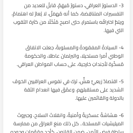
3- الدستورُ العراقي، دستورٌ مُبهَمٌ، قابلٌ للعديد من
التفسيرات المتناقِضة، كما أنه مُهمَلٌ، لا يُعارُ له اهتمامٌ،
ويتمُّ اختراقُه باستمرار، حتى اصبح مُنْخُلًا من كثرة الثقوب
التي فيها.
4- السيادةُ المفقودةُ والمسلوبةُ، جعلتِ الاتفاقَ
الوطني أمرا مستحيلا، والبرلمانَ عاطلا، والحكومةَ
مُسخَّرة لأجنداتٍ خارجية، على حساب المواطن العراقي.
5- اقتصادٌ رَيعيٌّ هشٌّ، تركَ في نفوس العراقيين الخوفَ
الشديد على مستقبلهم، وعمّقَ فيها انعدامَ الثقة
بالدولة والقائمين عليها.
6- هشاشةٌ عسكريةٌ وأمنيةٌ، وانفلاتُ السلاح، وجبروتُ
الميليشيات المسلحة.. كل ذلك منعَ العراقَ من ممارسة
سلطةِ فرضِ الأمن، ضمن القانون، كأحدِ مقوّماتِ وجوده