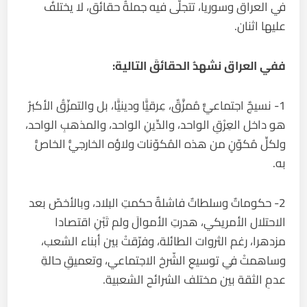
في العراق وسوريا، تتجلّى فيه جملةُ حقائق، لا يختلفُ
عليها اثنان.
ففي العراق نشهدُ الحقائقَ التالية:
1- نسيجٌ اجتماعيٌّ مُمزَّقٌ، عِرقيًّا ودينيًّا، بل والتمزّقُ الأكبرُ
هو داخل العِرْقِ الواحد، والدِّينِ الواحد، والمذهبِ الواحد،
ولكلِّ مُكوّنٍ من هذه المُكوّنات ولاؤه الخارجيُّ الخاصُّ
به.
2- حكوماتٌ وسلطاتٌ فاشلةٌ حكمتِ البلاد، وبالأخصّ بعد
الاحتلال الأمريكي، هدرتِ الأموالَ ولم تَبْنِ اقتصادا
مزدهرا، رغم الثروات الطائلة، وفرّقتْ بين أبناء الشعب،
وساهمتْ في توسيعِ الشّرخ الاجتماعي، وتعميقِ حالةِ
عدمِ الثقة بين مختلف الشرائح الشعبية.