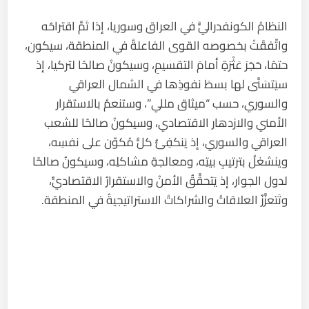
النظامُ الكونفدراليُّ في العراق وسوريا، إذا تَمَّ اقتراحُه
واتّفقَتْ بخصوصه القوى الفاعلةُ في المنطقة، سيكون،
حتمًا، حَجَرَ عَثْرَةٍ أمامَ التقسيمِ، وسيكونُ صالحًا لتركيا، إذ
سيَتسَنَّى لها بسطَ نفوذِها في الشمال العراقي
والسوري، حسب “ميثاق مللي”، وستنعمُ بالاستقرار
الأمني والازدهار الاقتصادي، وسيكونُ صالحًا للشعب
العراقي والسوري، إذ يَنكفِئُ كلُّ مُكوّن على نفسِه،
وينشغلُ بترتيبِ بيتِه، ومعالجةِ مشاكلِه، وسيكونُ صالحًا
لدول الجوار، إذ يَتحقَّقُ الأمنُ والاستقرارُ الاقتصاديُّ،
وتَتعزَّزُ العلاقاتُ والشراكاتُ الاستراتيجيةُ في المنطقة.