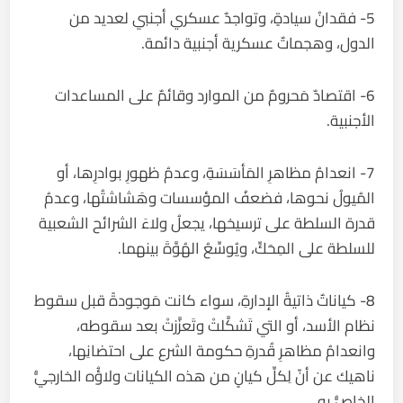
5- فقدانُ سيادةٍ، وتواجدٌ عسكري أجنبي لعديد من
الدول، وهجماتٌ عسكرية أجنبية دائمة.
6- اقتصادٌ مَحرومٌ من الموارد وقائمٌ على المساعدات
الأجنبية.
7- انعدامُ مظاهرِ المَأسَسَةِ، وعدمُ ظهورِ بوادرِها، أو
المُيولُ نحوها، فضعفُ المؤسسات وهَشاشتُها، وعدمُ
قدرة السلطة على ترسيخها، يجعلُ ولاءَ الشرائح الشعبية
للسلطة على المِحَكِّ، ويُوسِّعُ الهُوَّةَ بينهما.
8- كياناتٌ ذاتيةُ الإدارةِ، سواء كانت مَوجودةً قبل سقوط
نظام الأسد، أو التي تَشكَّلتْ وتَعزَّزتْ بعد سقوطه،
وانعدامُ مظاهرِ قُدرةِ حكومة الشرع على احتضانِها،
ناهيك عن أنّ لِكلِّ كيانٍ من هذه الكيانات ولاؤُه الخارجيُّ
الخاصُّ به.