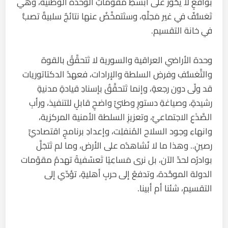
بواقعٍ لا يَحُوزُ على أبسطِ مُقوِّماتِ الوحدة الوطنية، وهي
تَعَسُّفٌ في غير مَحِلِّهِ، وستَتمخَّضُ عنها نتائجٌ سلبيةٌ تصبُّ
في خانة التقسيم.
وحدة الأراضي العراقية والسورية لا تَتحقَّقُ بالقوة
والتَّعَسُّفِ وفرضِ السلطة والإرادات، فعهدُ الدكتاتوريات
قد ولّى دون رجعةٍ، وإنما تَتحقَّقُ بإسنادِ قيادةٍ مدنيةٍ
رشيدةٍ، وصياغةِ دستورٍ وطنيٍّ واضحٍ قابلٍ للتنفيذ، ورأبِ
الصَّدْعِ الاجتماعيِّ، وتعزيزِ السلطة الأمنية المركزية،
وانهاءِ وجود السلاح المُنفلِت، وإعدادِ برنامجٍ اقتصاديٍّ
رصينٍ.. وهذا ما لا نُشاهدُه على الأرض، وما لم تَتجَلَّ
بوادرُه لحدّ الآن، بل نرى مَساعِيًا تَعسّفيةً تهدمُ مقوّمات
الدولة الموحَّدة، وتدفعُ إلى حربٍ أهليةٍ، تؤدّي إلى
التقسيم، شئنا أم أبينا.