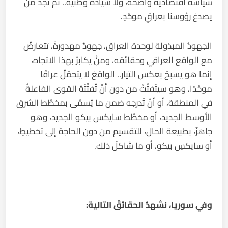
سياسةٌ اقتصاديةٌ واضحةٌ، ولا سيادةٌ وطنيةٌ.. ثم نجدُ مَنْ
يصدعُ رؤوسَنا بعراقٍ موحَّدٍ.
الجهودُ المبذولة لوحدة العراق، جهودٌ مهدورةٌ، تتعارضُ
مع الواقع العراقي وحقائقِه، ومَنْ يكابرُ بهذا الاتجاه،
إنما هو يسبحُ بعكس التيار.. الواقعُ لا يتحمّلُ عراقًا
موحَّدًا، وهو سيتَفتَّتُ من دون أنْ تُفتِّتَهُ القوى الفاعلةُ
في المنطقة، أو أنْ تُدرجَه ضمن ما يُسمّى بمخطّط الشرق
الأوسط الجديد، أو مخطّطِ سايكس بيكو الجديد، وهو
جاهزٌ، بطبيعة الحال، للتقسيم من دون الحاجة إلى تخطيطٍ،
أو سايكسِ بيكو، أو ما شاكلَ ذلك.
وفي سوريا، نشهدُ الحقائقَ التالية: