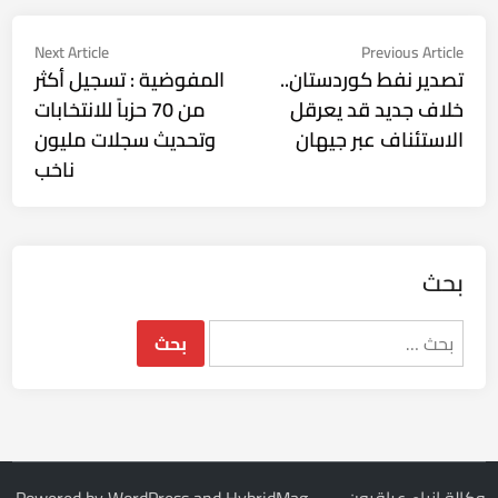
تصفّح
Next
Previous
Next Article
Previous Article
ticle:
article:
تصدير نفط كوردستان..
المفوضية : تسجيل أكثر
المقالات
خلاف جديد قد يعرقل
من 70 حزباً للانتخابات
الاستئناف عبر جيهان
وتحديث سجلات مليون
ناخب
بحث
البحث
عن: