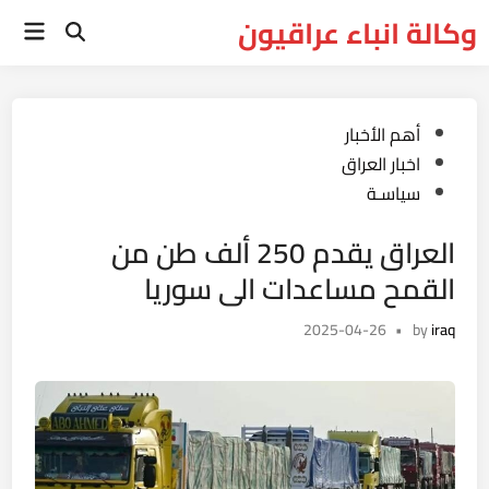
Ski
وكالة انباء عراقيون
Main
t
Open
Menu
Search
conten
Posted
أهم الأخبار
in
اخبار العراق
سياسـة
العراق يقدم 250 ألف طن من
القمح مساعدات الى سوريا
2025-04-26
•
by
iraq