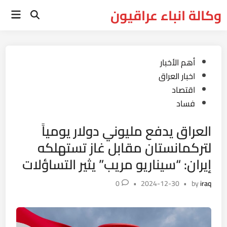
Ski
وكالة انباء عراقيون
Main
t
Open
Menu
Search
conten
Posted
أهم الأخبار
in
اخبار العراق
اقتصاد
فساد
العراق يدفع مليوني دولار يومياً
لتركمانستان مقابل غاز تستهلكه
إيران: “سيناريو مريب” يثير التساؤلات
0
•
2024-12-30
•
by
iraq