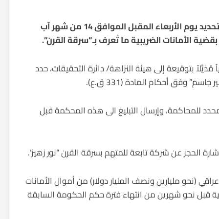
قررت محكمة جنايات مكافحة الفساد المركزية، تحديد يوم الأربعاء المقبل الموافق 14 من شهر آب
بقضية الأمانات الضريبية ما تُعرف بـ”سرقة القرن”.
ُذيَّلاً بتوقيعة إلى هيئة النزاهة/ دائرة التحقيقات، حدد
م” وفق أحكام المادة (331 ق.ع).
محدد للمحاكمة، وإرسال التبليغ الى هذه المحكمة قبل
باختفاء مبلغ 3.7 تريليون دينار عراقي (نحو مليارين ونصف المليار دولار) من أموال الأمانات
ة قبل نحو شهرين من انتهاء فترة حكم الحكومة السابقة