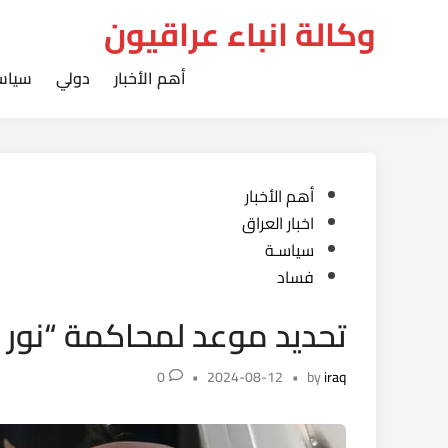
Ski
وكالة انباء عراقيون
t
conten
أهم الأخبار
دولي
سياس
Posted
أهم الأخبار
in
اخبار العراق
سياسـة
فساد
تحديد موعد لمحاكمة “نور ز
0
•
2024-08-12
•
by
iraq