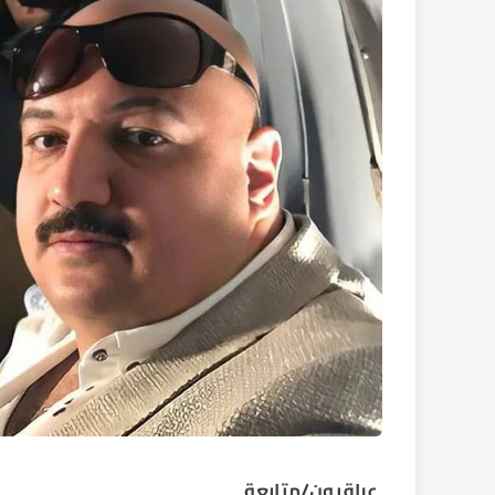
عراقيون/متابعة