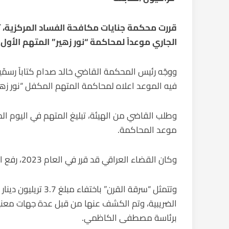
الجاري موعداً لمحاكمة “نور زهير” المتهم الأول 
ووجّه رئيس المحكمة القاضي خالد صدام كتاباً رسمّياً م
فيه الموعد اعلاه لمحاكمة المتهم المكفل “نور زهير جاس
وطلب القاضي من الهيئة، تبليغ المتهم في اليوم ال
موعد المحاكمة.
وكان القضاء العراقي قد قرر في العام 2023، رفع اشارة الحجز عن شركة تابعة للمتهم بسرقة القرن “نور زهير”.
وتتمثل “سرقة القرن” 
الضريبية، وتم الكشف عنها من قبل عدة جهات معني
برئاسة مصطفى الكاظمي.