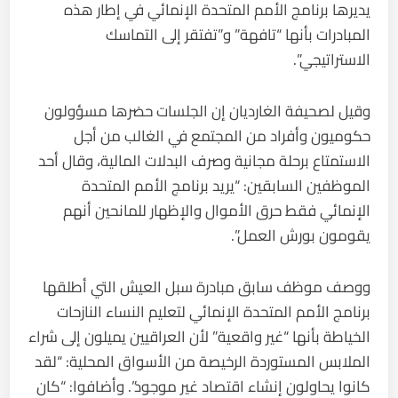
يديرها برنامج الأمم المتحدة الإنمائي في إطار هذه
المبادرات بأنها “تافهة” و”تفتقر إلى التماسك
الاستراتيجي”.
وقيل لصحيفة الغارديان إن الجلسات حضرها مسؤولون
حكوميون وأفراد من المجتمع في الغالب من أجل
الاستمتاع برحلة مجانية وصرف البدلات المالية، وقال أحد
الموظفين السابقين: “يريد برنامج الأمم المتحدة
الإنمائي فقط حرق الأموال والإظهار للمانحين أنهم
يقومون بورش العمل”.
ووصف موظف سابق مبادرة سبل العيش التي أطلقها
برنامج الأمم المتحدة الإنمائي لتعليم النساء النازحات
الخياطة بأنها “غير واقعية” لأن العراقيين يميلون إلى شراء
الملابس المستوردة الرخيصة من الأسواق المحلية: “لقد
كانوا يحاولون إنشاء اقتصاد غير موجود”. وأضافوا: “كان