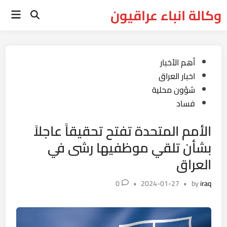
Ski
وكالة انباء عراقيون
Main
t
Open
Menu
Search
conten
Posted
أهم الأخبار
in
اخبار العراق
شؤون محلية
فساد
الأمم المتحدة تفتح تحقيقاً عاجلاً
بشأن تلقي موظفيها رشى في
العراق
0
•
2024-01-27
•
by
iraq