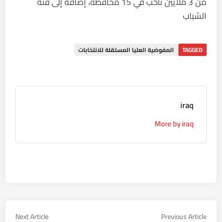
من 3 ملايين ناخب في 15 محافظة، إضافة إلى فئة
الشباب
TAGGED
المفوضية العليا المستقلة للانتخابات
iraq
More by iraq
تصفّح
Next
Previous
Next Article
Previous Article