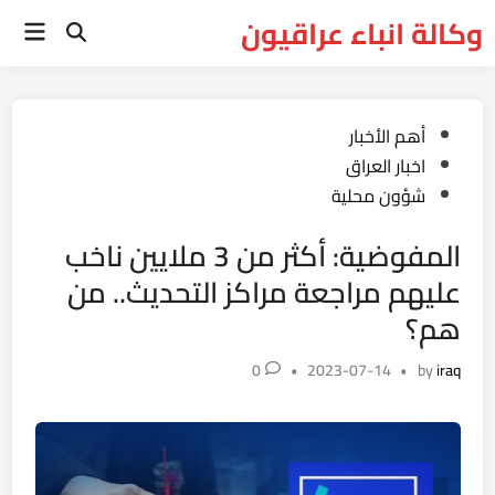
Ski
وكالة انباء عراقيون
Main
t
Open
Menu
Search
conten
Posted
أهم الأخبار
in
اخبار العراق
شؤون محلية
المفوضية: أكثر من 3 ملايين ناخب
عليهم مراجعة مراكز التحديث.. من
هم؟
0
•
2023-07-14
•
by
iraq