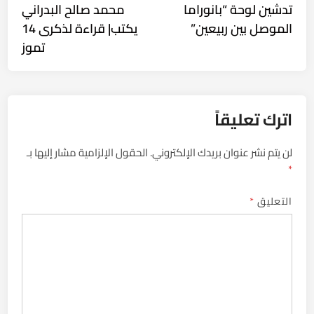
ticle:
article:
تدشين لوحة “بانوراما
محمد صالح البدراني
المقالات
الموصل بين ربيعين”
يكتب| قراءة لذكرى 14
تموز
اترك تعليقاً
لن يتم نشر عنوان بريدك الإلكتروني.
الحقول الإلزامية مشار إليها بـ
*
التعليق
*