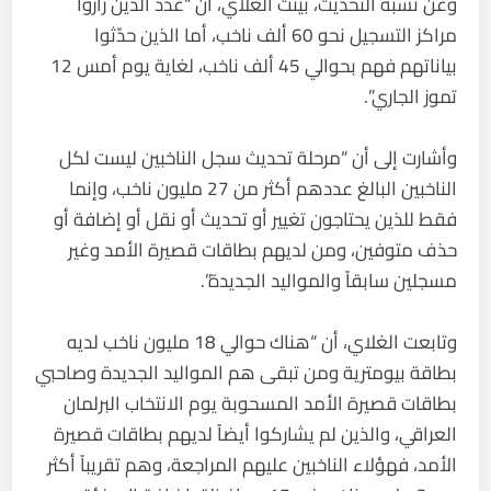
وعن نسبة التحديث، بيّنت الغلاي، أن “عدد الذين زاروا
مراكز التسجيل نحو 60 ألف ناخب، أما الذين حدّثوا
بياناتهم فهم بحوالي 45 ألف ناخب، لغاية يوم أمس 12
تموز الجاري”.
وأشارت إلى أن “مرحلة تحديث سجل الناخبين ليست لكل
الناخبين البالغ عددهم أكثر من 27 مليون ناخب، وإنما
فقط للذين يحتاجون تغيير أو تحديث أو نقل أو إضافة أو
حذف متوفين، ومن لديهم بطاقات قصيرة الأمد وغير
مسجلين سابقاً والمواليد الجديدة”.
وتابعت الغلاي، أن “هناك حوالي 18 مليون ناخب لديه
بطاقة بيومترية ومن تبقى هم المواليد الجديدة وصاحبي
بطاقات قصيرة الأمد المسحوبة يوم الانتخاب البرلمان
العراقي، والذين لم يشاركوا أيضاً لديهم بطاقات قصيرة
الأمد، فهؤلاء الناخبين عليهم المراجعة، وهم تقريباً أكثر