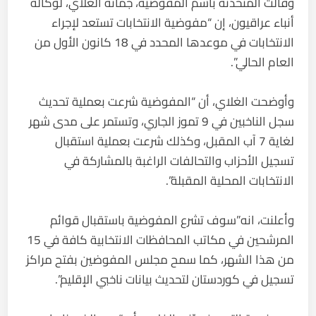
وقالت المتحدثة باسم المفوضية، جمانة الغلاي، لوكالة
أنباء عراقيون، إن “مفوضية الانتخابات تستعد لإجراء
الانتخابات في موعدها المحدد في 18 كانون الأول من
العام الحالي”.
وأوضحت الغلاي، أن “المفوضية شرعت بعملية تحديث
سجل الناخبين في 9 تموز الجاري، وتستمر على مدى شهر
لغاية 7 آب المقبل، وكذلك شرعت بعملية استقبال
تسجيل الأحزاب والتحالفات الراغبة بالمشاركة في
الانتخابات المحلية المقبلة”.
وأعلنت، انه”سوف تشرع المفوضية باستقبال قوائم
المرشحين في مكاتب المحافظات الانتخابية كافة في 15
من هذا الشهر، كما سمح مجلس المفوضين بفتح مراكز
تسجيل في كوردستان لتحديث بيانات ناخبي الإقليم”.