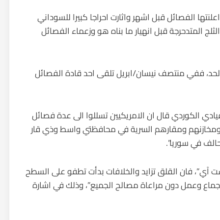
علنتها الفصائل قبل اشهر واثارت احراجا كبيرا للسوداني
لج المتدحرجة قبل انهيار ما بناه هو وزعماء الفصائل
ذا الحد، ففي منتصف نيسان/ابريل تلقى احد قادة الفصائل
ي الكوردي قال ان الامريكيين تسللوا الى عدة فصائل
ومخازنهم ومقارهم السرية في محافظتي واسط وذي قار
الف في سوريا”.
 آي”، فان القلق تزايد والخلافات بدأت تطفو على السطح
اجماع وعمل دون مراعاة مصالح الجميع”، وذلك في اشارة