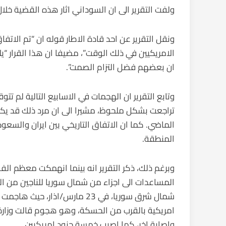
ولفت التقرير الى ان السوداني اثار هذه القضية خلال
ونقل التقرير عن احد قادة الاطار قوله ان “تم الات
الامريكيين في ذلك الوقت”، مضيفا ان هذا القرار “ي
ان بعضهم فضل التزام الصمت”.
وتابع التقرير ان الهجمات في الاسابيع التالية لم ت
تراجعت بشكل ملحوظ، مشيرا الى ان مرد ذلك قد يكون
الماضي. كما ان الاتفاق التاريخي بين ايران والسع
المنطقة.
وبرغم ذلك، ذكر التقرير انه بينما انهمكت معظم الفصا
المساعدات الى اجزاء من شمال سوريا للناجين من 
شمال شرق سوريا، في 23 مارس/ا
امريكية بالقرب من الحسكة، وهو هجوم قالت وزارة 
واصابة اخر، كما اصيب خمسة جنود امريكيين.