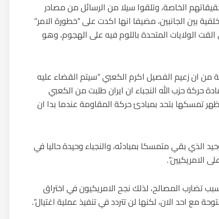
حقيقاتهم الخاصة، وتلقوا سيلا من الرسائل من مصادر
ية بين الجانبين، مضيفا انها اكدت على “خطورة الامر”
القت الولايات المتحدة باللوم فيه على الهجوم، وهو
حة من ان زعيم الفصيل اكرم الكعبي “سيتم القضاء عليه
ادة حركة حزب الله النجباء ان ايران طلبت من الكعبي
تظهر تمسكها بتحد بمبادئ حركة المقاومة عندما بدا ان
يد الذي بقي متمسكا بمبادئه، والنجباء وحيدة حاليا في
ى الامريكيين”.
سبب تضارب المصالح، لذلك نجح الامريكيون في اختراق
حة مع احد الان، لكنها لن تتردد في تنفيذ عملية اغتيال”.