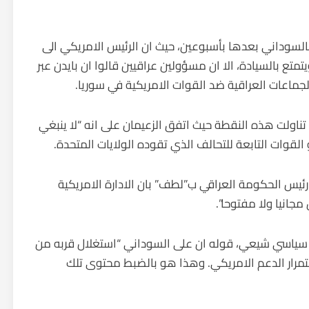
 بالسوداني بعدها بأسبوعين، حيث ان الرئيس الامريكي الى
تع بالسيادة، الا ان مسؤولين عراقيين قالوا ان بايدن عبر
الجماعات العراقية ضد القوات الامريكية في سوريا.
تناولت هذه النقطة حيث اتفق الزعيمان على انه “لا ينبغي
لقوات التابعة للتحالف الذي تقوده الولايات المتحدة.
ئيس الحكومة العراقي ب”لطف” بان الادارة الامريكية
جانيا ولا مفتوحا”.
 سياسي شيعي، قوله ان على السوداني “استغلال قربه من
مرار الدعم الامريكي. وهذا هو بالضبط محتوى تلك