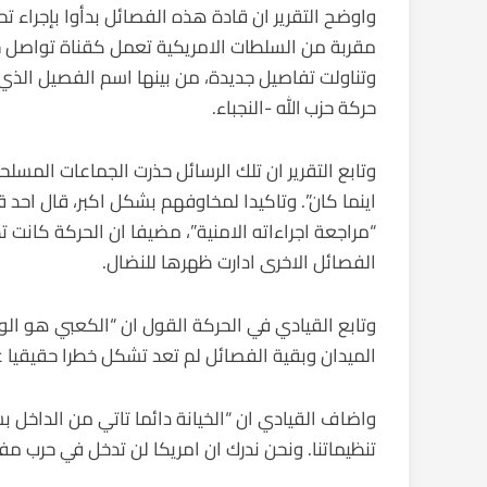
واوضح التقرير ان قادة هذه الفصائل بدأوا بإجراء ت
مقربة من السلطات الامريكية تعمل كقناة تواصل خلف
وتناولت تفاصيل جديدة، من بينها اسم الفصيل الذي 
حركة حزب الله -النجباء.
وتابع التقرير ان تلك الرسائل حذرت الجماعات المسل
اينما كان”. وتاكيدا لمخاوفهم بشكل اكبر، قال احد ق
“مراجعة اجراءاته الامنية”، مضيفا ان الحركة كانت 
الفصائل الاخرى ادارت ظهرها للنضال.
وتابع القيادي في الحركة القول ان “الكعبي هو الوح
الميدان وبقية الفصائل لم تعد تشكل خطرا حقيقيا عل
واضاف القيادي ان “الخيانة دائما تاتي من الداخل ب
تنظيماتنا. ونحن ندرك ان امريكا لن تدخل في حرب مفتو