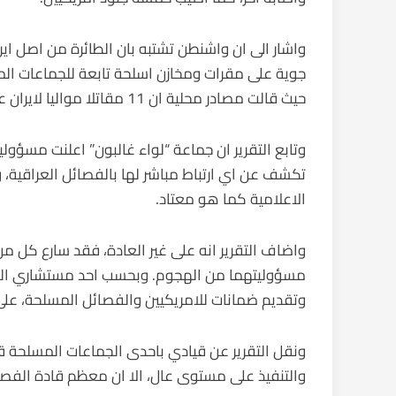
واشار الى ان واشنطن تشتبه بان الطائرة من اصل ا
جوية على مقرات ومخازن اسلحة تابعة للجماعات المد
حيث قالت مصادر محلية ان 11 مقاتلا مواليا لايران على الاقل قتلوا في تلك الضربات.
وتابع التقرير ان جماعة “لواء غالبون” اعلنت مسؤول
تكشف عن اي ارتباط مباشر لها بالفصائل العراقية، 
الاعلامية كما هو معتاد.
واضاف التقرير انه على غير العادة، فقد سارع كل م
مسؤوليتهما من الهجوم. وبحسب احد مستشاري السو
وتقديم ضمانات للامريكيين والفصائل المسلحة، على
ونقل التقرير عن قيادي باحدى الجماعات المسلحة قو
والتنفيذ على مستوى عال، الا ان معظم قادة الفصا