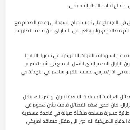
 اجتماع لقادة الاطار التنسيقي.
فاق في الاجتماع على تجنب احراج السوداني وعدم الصدام مع
لائم مصالحهم، ولم يطعن في القرار اي من قادة الاطار رغم
توقف عن استهداف القوات الامريكية في سوريا، الا انها
 الزلزال المدمر الذي اشغل الجميع في شباط/فبراير
ودية في اذار/مارس، بحسب التقرير، ساهم في التهدئة في
ئل العراقية المسلحة، التابعة لايران او غير ذلك، بنقل
الزلزال، فان احدى هذه الفصائل قامت بشن هجوم في
ذار، حيث هاجمت طائرة مسيرة مسلحة منشأة صيانة في قاعدة عسكرية
الدفاع الامريكية انه ادى الى مقتل متعاقد امريكي