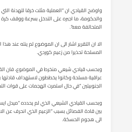
واوضح القيادي ان “العملية مثلت خرقا للهدنة التي ا
والحكومة، ما اجبره على التدخل بسرعة ووقف كرة الث
المتحالفة معه”.
الا ان التقرير اشار الى ان الموضوع لم ينته عند ه
المسلحة تحذيرا من زعيم كوردي.
وبحسب قيادي شيعي منخرط في الموضوع، فان القياد
عراقية مسلحة وكانوا يخططون لاستهداف قادتها 
الجنوبيتين “في حال استمرت الهجمات على قوات التح
وبحسب القيادي الشيعي الذي لم يحدده “ميدل ايست
بين قادة الفصائل بسبب “الزعيم الذي انحرف عن ال
الى هجوم الحسكة.