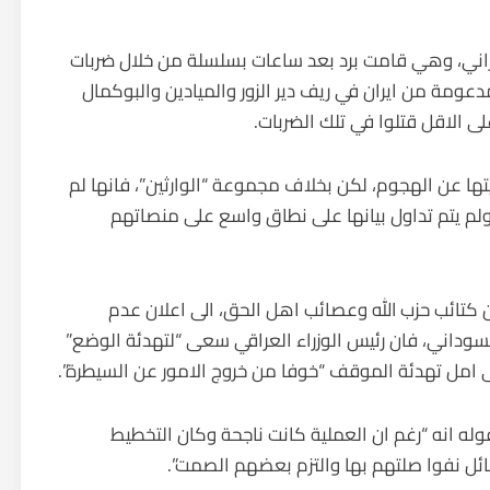
يراني، وهي قامت برد بعد ساعات بسلسلة من خلال ضربات
عومة من ايران في ريف دير الزور والميادين والبوكمال
يتها عن الهجوم، لكن بخلاف مجموعة “الوارثين”، فانها لم
ولم يتم تداول بيانها على نطاق واسع على منصاتهم
ن كتائب حزب الله وعصائب اهل الحق، الى اعلان عدم
داني، فان رئيس الوزراء العراقي سعى “لتهدئة الوضع”
 امل تهدئة الموقف “خوفا من خروج الامور عن السيطرة”.
له انه “رغم ان العملية كانت ناجحة وكان التخطيط
ئل نفوا صلتهم بها والتزم بعضهم الصمت”.