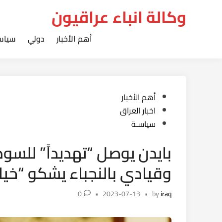
Ski
وكالة انباء عراقيون
t
conten
أهم الأخبار
دولي
سياس
Posted
أهم الأخبار
in
اخبار العراق
سياسـة
بايدن يوصل “تهديداً” للسو
وقيادي بالنجباء يشكو “خي
0
•
2023-07-13
•
by
iraq