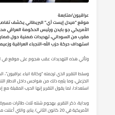
عراقيون/متابعة
موقع “ميدل إيست آي” البريطاني يكشف تفاصي
الأمريكي جو بايدن ورئيس الحكومة العراقي م
مقرب من السوداني، تهديدات ضمنية حول ضمان ال
استهداف حركة حزب الله-النجباء العراقية وزعيمه
وتأتي هذه التهديدات عقب هجوم على موقع في الح
وسلط التقرير الذي ترجمته “وكالة انباء عراقيون”،
الخزعلي، وما يثيره ذلك من هواجس داخل الاطار ال
استعدادا، لما يقول التقرير إنها الحرب المقبلة مع إس
وبداية، ذكر التقرير، بهجوم شنته ثلاث طائرات مسيرة 
الأمريكية في 20 كانون الثاني/ يناير، و