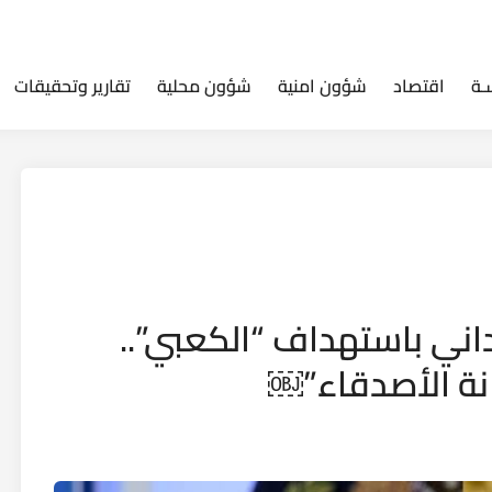
ـة
اقتصاد
شؤون امنية
شؤون محلية
تقارير وتحقيقات
داني باستهداف “الكعبي”..
انة الأصدقاء”￼