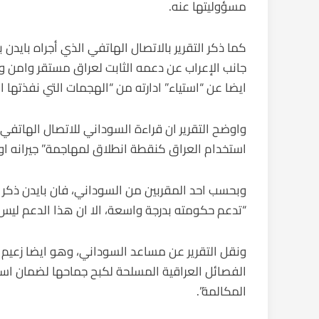
مسؤوليتها عنه.
كما ذكر التقرير بالاتصال الهاتفي الذي أجراه بايدن
جانب الإعراب عن دعمه الثابت لعراق مستقر وامن ويتم
ايضا عن “استياء” ادارته من “الهجمات التي نفذتها 
واوضح التقرير ان قراءة السوداني للاتصال الهاتفي 
استخدام العراق كنقطة انطلاق لمهاجمة” جيرانه او ا
وبحسب احد المقربين من السوداني، فان بايدن ذكر ر
“تدعم حكومته بدرجة واسعة، الا ان هذا الدعم ليس م
ونقل التقرير عن مساعد السوداني، وهو ايضا زعيم
الفصائل العراقية المسلحة لكبح جماحها لضمان است
المكالمة”.