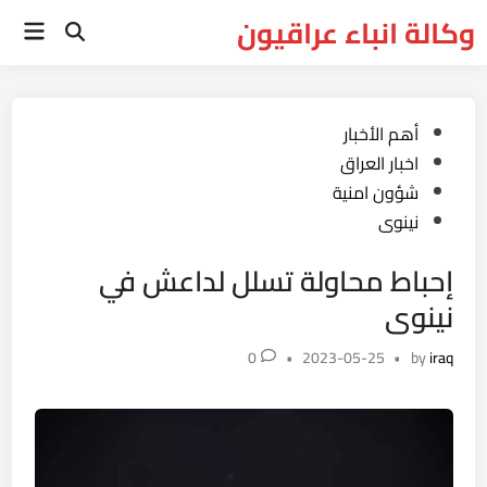
Ski
وكالة انباء عراقيون
Main
t
Open
Menu
Search
conten
Posted
أهم الأخبار
in
اخبار العراق
شؤون امنية
نينوى
إحباط محاولة تسلل لداعش في
نينوى
0
•
2023-05-25
•
by
iraq