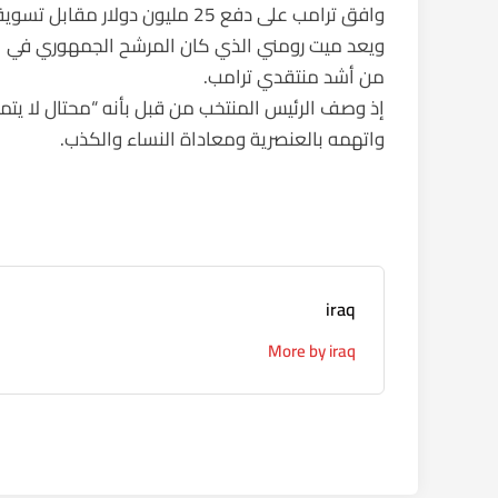
وافق ترامب على دفع 25 مليون دولار مقابل تسوية ثلاثة دعاوى قضائية ضد جامعة ترامب.
ويعد ميت رومني الذي كان المرشح الجمهوري في الانتخا
من أشد منتقدي ترامب.
إذ وصف الرئيس المنتخب من قبل بأنه “محتال لا يتمتع
واتهمه بالعنصرية ومعاداة النساء والكذب.
iraq
More by iraq