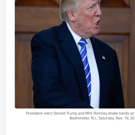
President-elect Donald Trump and Mitt Romney shake hands as 
Bedminster, N.J., Saturday, Nov. 19, 2