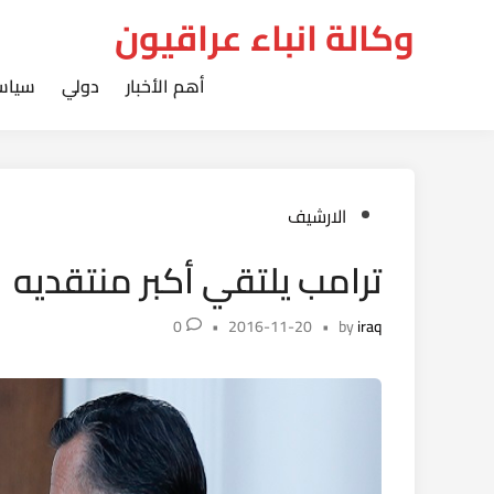
Ski
وكالة انباء عراقيون
t
conten
أهم الأخبار
دولي
سياس
Posted
الارشيف
in
ترامب يلتقي أكبر منتقديه
0
•
2016-11-20
•
by
iraq