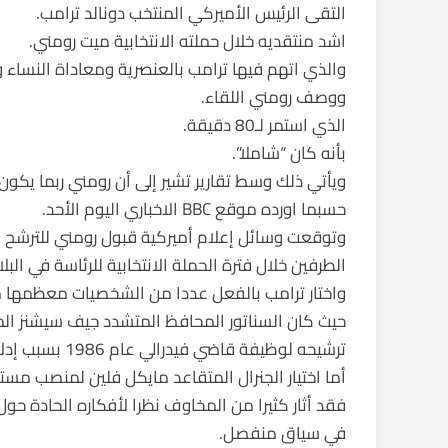
التقى الرئيس الأميركي المنتخب دونالد ترامب.
اشد منتقديه خلال حملته الانتخابية ميت رومني.
والذي اتهم فيها ترامب بالعنصرية ومعاداة النساء 
ووصف رومني اللقاء.
الذي استمر لـ80 دقيقة.
بأنه كان “شاملا”.
ويأتي ذلك وسط تقارير تشير إلى أن رومني ربما يكون م
حسبما اورده موقع BBC الاخباري اليوم الأحد.
وتوقعت وسائل إعلام أميركية قبول رومني للترشح لمن
الطرفين خلال فترة الحملة الانتخابية للرئاسة في البلا
واختار ترامب بالفعل عددا من الشخصيات معظمها 
حيث كان السناتور المحافظ المتشدد جيف سيشنز ال
ترشيحه لوظيفة قاضي فيدرالي عام 1986 بسبب إدلائه بتصريحات عنصرية.
أما اختيار الجنرال المتقاعد مايكل فلين لمنصب مست
فقد أثار كثيرا من المخاوف نظرا لأفكاره الحادة حول
في سياق منفصل.