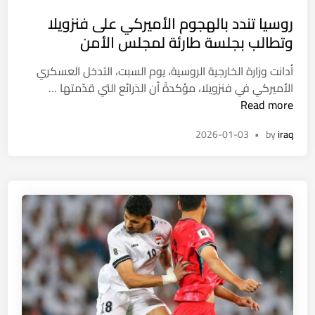
o
روسيا تندد بالهجوم الأميركي على فنزويلا
s
t
وتطالب بجلسة طارئة لمجلس الأمن
e
أدانت وزارة الخارجية الروسية، يوم السبت، التدخل العسكري
d
ر
الأميركي في فنزويلا، مؤكدةً أن الذرائع التي قدّمتها …
i
و
Read more
n
س
2026-01-03
•
by
iraq
ي
ا
ت
ن
د
د
ب
ا
ل
ه
ج