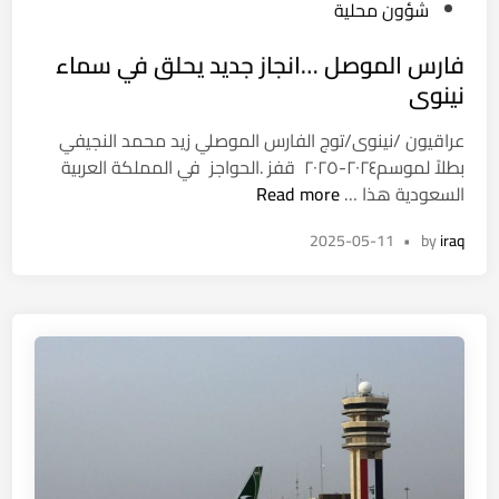
t
شؤون محلية
ع
e
ه
فارس الموصل …انجاز جديد يحلق في سماء
d
د
i
نينوى
ب
n
م
عراقيون /نينوى/توج الفارس الموصلي زيد محمد النجيفي
ن
بطلاً لموسم٢٠٢٤-٢٠٢٥ قفز .الحواجز في المملكة العربية
ع
ف
السعودية هذا …
Read more
ا
ا
ي
2025-05-11
•
by
iraq
ر
ر
س
ا
ا
ن
ل
ا
م
ل
و
ح
ص
ص
ل
و
…
ل
ا
ع