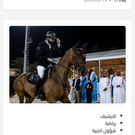
ل
ي
ا
ب
ر
ل
ا
ف
ح
ل
ع
د
س
ا
ث
ع
ل
ا
و
ع
ل
د
ق
ا
ي
و
س
ة
ب
ت
.
ا
ر
.
ت
ا
ت
ع
ت
ر
ن
ي
ا
س
ج
م
و
ي
P
الارشيف
ب
ر
o
رياضة
ي
ي
s
شؤون امنية
ت
ا