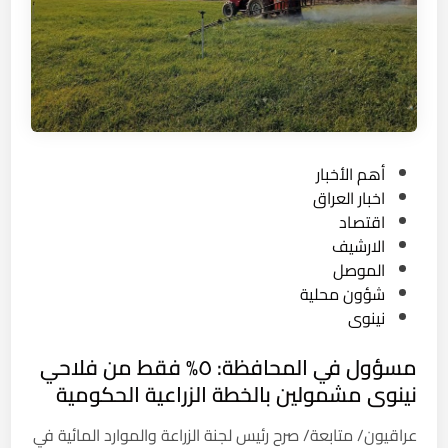
ع
ن
ث
ي
ر
:
ا
ا
م
ل
ا
ع
م
ر
ك
P
أهم الأخبار
ا
و
o
اخبار العراق
ق
ر
s
اقتصاد
ا
ي
t
الارشيف
ل
ا
e
الموصل
أ
ا
d
شؤون محلية
و
ل
i
نينوى
ل
ج
n
ع
مسؤول في المحافظة: ٥% فقط من فلاحي
ن
ا
و
نينوى مشمولين بالخطة الزراعية الحكومية
ل
ب
م
عراقيون/ متابعة/ صرح رئيس لجنة الزراعة والموارد المائية في
ي
ي