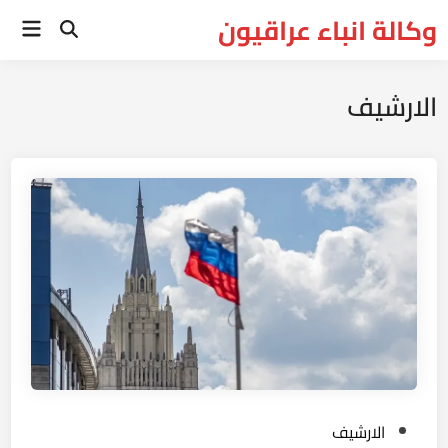
Ski
وكالة انباء عراقيون
Main
t
Open
Menu
Search
conten
الارشيف
P
الارشيف