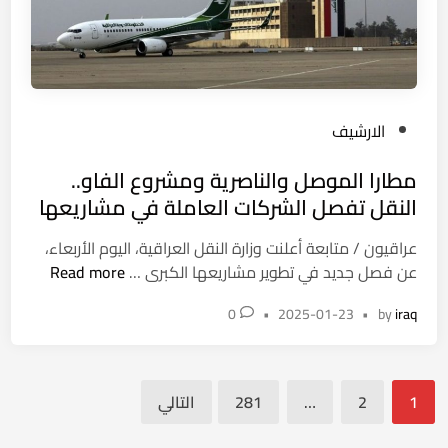
ن
ل
ج
ى
ا
س
ز
ل
ج
ا
P
الارشيف
د
ح
o
ي
ن
مطارا الموصل والناصرية ومشروع الفاو..
s
د
و
t
النقل تفصل الشركات العاملة في مشاريعها
ي
و
e
ح
ي
عراقيون / متابعة أعلنت وزارة النقل العراقية، اليوم الأربعاء،
d
ل
م
عن فصل جديد في تطوير مشاريعها الكبرى …
Read more
i
ق
ط
n
ف
0
•
2025-01-23
•
by
iraq
ا
ي
ر
س
ا
م
تعدد
ا
ا
1
2
…
281
التالي
ل
صفحات
ء
م
ن