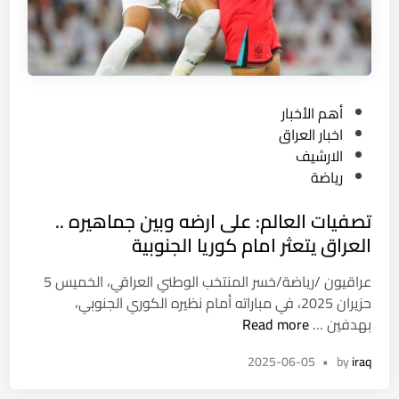
و
م
ا
ل
أ
P
أهم الأخبار
م
o
اخبار العراق
ي
s
الارشيف
ر
t
رياضة
ك
e
ي
تصفيات العالم: على ارضه وبين جماهيره ..
d
ع
i
العراق يتعثر امام كوريا الجنوبية
ل
n
ى
عراقيون /رياضة/خسر المنتخب الوطني العراقي، الخميس 5
ف
حزيران 2025، في مباراته أمام نظيره الكوري الجنوبي،
ن
ت
بهدفين …
Read more
ز
ص
و
2025-06-05
•
by
iraq
ف
ي
ي
ل