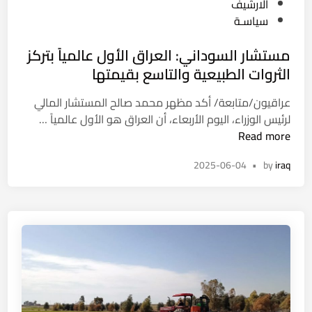
م
s
الارشيف
ن
ج
t
سياسـة
ج
ل
e
م
مستشار السوداني: العراق الأول عالمياً بتركز
س
d
ا
ا
i
الثروات الطبيعية والتاسع بقيمتها
ه
ل
n
ي
عراقيون/متابعة/ أكد مظهر محمد صالح المستشار المالي
أ
ر
م
لرئيس الوزراء، اليوم الأربعاء، أن العراق هو الأول عالمياً …
م
ه
س
Read more
ن
.
ت
.
2025-06-04
•
by
iraq
ش
ا
ا
ل
ر
ع
ا
ر
ل
ا
س
ق
و
ي
د
ت
ا