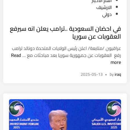
P
أهم الأخبار
د
ا
o
الارشيف
ا
ل
s
دولي
ل
م
t
ق
ب
في احضان السعودية ..ترامب يعلن انه سيرفع
e
م
ق
d
العقوبات عن سوريا
ة
ي
i
ا
ا
عراقيون /متابعة/ اعلن رئيس الولايات المتحدة دونالد ترامب
n
ل
د
ف
رفع العقوبات عن جمهورية سوريا بعد مباحثات مع …
Read
ع
ة
ي
more
ر
ا
ا
ب
ر
2025-05-13
•
by
iraq
ح
ي
ن
ض
ة
و
ا
:
ل
ن
ل
د
ا
ن
ل
ي
س
ن
ع
و