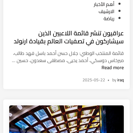
ع
P
أهم الأخبار
ق
ي
o
الارشيف
ط
ة
s
رياضة
م
و
t
ن
ا
عراقيون تنشر قائمة اللاعبين الذين
e
ف
ل
d
سيشاركون في تصفيات العالم بقيادة ارنولد
ل
ت
i
ا
ا
قائمة المنتخب الوطني: جلال حسن أحمد باسل فهد طالب،
n
ح
س
ع
ميرخاس دوسكي، أحمد يحيى، مصطفى سعدون، حسين …
ي
ع
ر
Read more
ن
ب
ا
ي
ق
2025-05-22
•
by
iraq
ق
ن
ي
ي
و
م
و
ى
ت
ن
م
ه
ت
ش
ا
ن
م
ش
و
ر