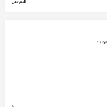
الموصل
يها بـ
*