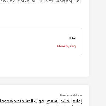
المشتركة وبمساندة طيران التحالف تمكنت من صد ال
iraq
More by iraq
تصفّح
Previous
Previous Article
article:
إعلام الحشد الشعبي: قوات الحشد تصد هجوما
المقالات