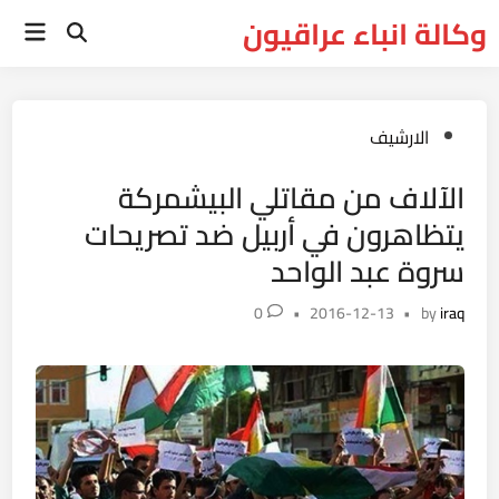
Ski
وكالة انباء عراقيون
Main
t
Open
Menu
Search
conten
Posted
الارشيف
in
الآلاف من مقاتلي البيشمركة
يتظاهرون في أربيل ضد تصريحات
سروة عبد الواحد
0
•
2016-12-13
•
by
iraq