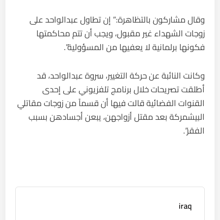
وقال مشاركون بالتظاهرة:” إن تطاول عبدالواحد على
زوجات الشهداء غير مقبول، ويجب أن تتم محاكمتها
فكونها برلمانية لا يعفيها من المسؤولية”.
وكانت النائبة عن حركة التغيير، سروة عبدالواحد، قد
أطلقت تصريحات خلال برنامج تلفزيوني على إحدى
القنوات الفضائية قالت فيها أن قسماً من زوجات مقاتلي
البيشمركة بعد مقتل أزواجهن، يبعن أجسادهن بسبب
الفقر”.
iraq