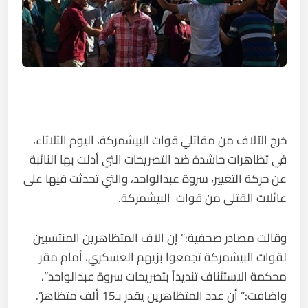
خرج الآلاف من مقاتلي قوات البيشمركة، اليوم الثلاثاء،
في تظاهرات حاشدة ضد التصريحات التي أدلت بها النائبة
عن حركة التغيير، سروة عبدالواحد، والتي تحدثت فيها على
عائلات القتلى من قوات البيشمركة.
وقالت مصادر صحفية:” إن الآف المتظاهرين المنتسبين
لقوات البيشمركة تجمعوا بزيهم العسكري، أمام مقر
محكمة الاستئناف تنديداً بتصريحات سروة عبدالواحد”،
واضافت:” أن عدد المتظاهرين يقدر بـ15 ألف متظاهر”.