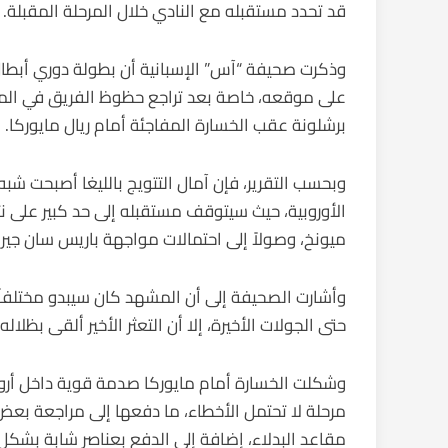
قد تحدد مستقبله مع النادي خلال المرحلة المقبلة.
وذكرت صحيفة “آس” الإسبانية أن بطولة دوري أبطال أ
على موقعه، خاصة بعد تراجع حظوظ الفريق في المنا
برشلونة عقب الخسارة المفاجئة أمام ريال مايوركا.
وبحسب التقرير، فإن آمال التتويج بالليغا أصبحت ش
الأوروبية، حيث سيتوقف مستقبله إلى حد كبير على نتا
ميونخ، وصولاً إلى احتمالات مواجهة باريس سان جيرما
وأشارت الصحيفة إلى أن المشهد كان سيبدو مختلفاً 
حتى الجولات الأخيرة، إلا أن التعثر الأخير ألقى بظلال
وشكلت الخسارة أمام مايوركا صدمة قوية داخل أروقة ا
مرحلة لا تحتمل الأخطاء، ما دفعها إلى مراجعة بعض 
مقاعد البدلاء، إضافة إلى الدفع بعناصر شابة بشك