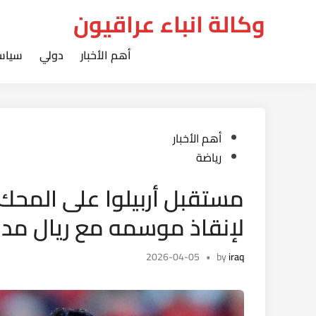
Ski
وكالة انباء عراقيون
t
conten
أهم الأخبار
دولي
سياس
Posted
أهم الأخبار
in
رياضة
مستقبل أربيلوا على المحك..
لإنقاذ موسمه مع ريال مدر
2026-04-05
•
by
iraq