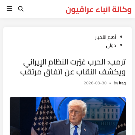
Ski
وكالة انباء عراقيون
Main
t
Open
Menu
Search
conten
Posted
أهم الأخبار
in
دولي
ترمب: الحرب غيّرت النظام الإيراني
ويكشف النقاب عن اتفاق مرتقب
2026-03-30
•
by
iraq