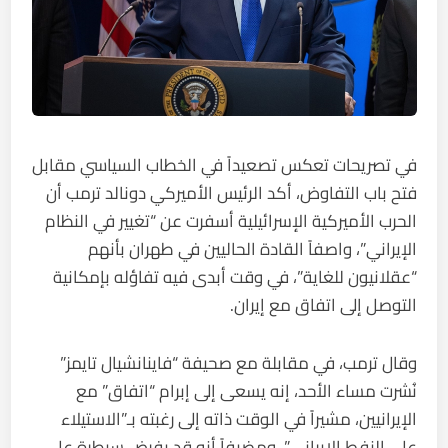
في تصريحات تعكس تصعيداً في الخطاب السياسي مقابل
فتح باب التفاوض، أكد الرئيس الأميركي دونالد ترمب أن
الحرب الأميركية الإسرائيلية أسفرت عن “تغيير في النظام
الإيراني”، واصفاً القادة الحاليين في طهران بأنهم
“عقلانيون للغاية”، في وقت أبدى فيه تفاؤله بإمكانية
التوصل إلى اتفاق مع إيران.
وقال ترمب، في مقابلة مع صحيفة “فاينانشيال تايمز”
نُشرت مساء الأحد، إنه يسعى إلى إبرام “اتفاق” مع
الإيرانيين، مشيراً في الوقت ذاته إلى رغبته بـ”الاستيلاء
على النفط الإيراني”، ومضيفاً أنه قد يفرض سيطرة على