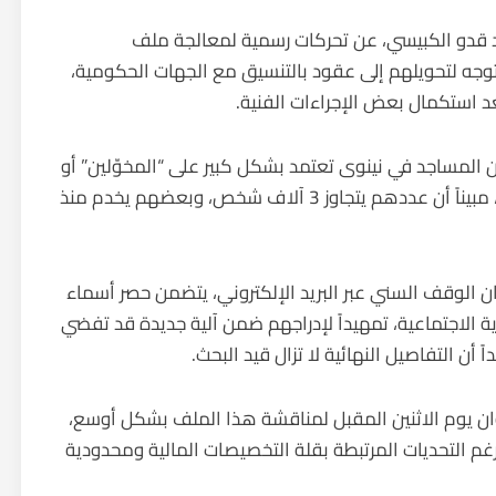
قدو الكبيسي، عن تحركات رسمية لمعالجة ملف
توجه لتحويلهم إلى عقود بالتنسيق مع الجهات الحكومية،
بعد استكمال بعض الإجراءات الفنية.
ن المساجد في نينوى تعتمد بشكل كبير على “المخوّلين” أو
المكلفين “حسبةً لله”، وهم كوادر تعمل دون رواتب، مبيناً أن عددهم يتجاوز 3 آلاف شخص، وبعضهم يخدم منذ
ان الوقف السني عبر البريد الإلكتروني، يتضمن حصر أسماء
ية الاجتماعية، تمهيداً لإدراجهم ضمن آلية جديدة قد تفضي
أن التفاصيل النهائية لا تزال قيد البحث.
يوان يوم الاثنين المقبل لمناقشة هذا الملف بشكل أوسع،
 رغم التحديات المرتبطة بقلة التخصيصات المالية ومحدودية