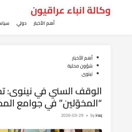
Ski
وكالة انباء عراقيون
t
conten
أهم الأخبار
دولي
سياس
Posted
أهم الأخبار
in
شؤون محلية
نينوى
الوقف السني في نينوى: ت
“المخوّلين” في جوامع الم
2026-03-29
•
by
iraq