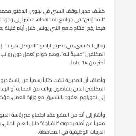
كشف مدير الوقف السني في نينوى، الدكتور محمد 
“المخوّلين” في جوامع المحافظة، مشيراً إلى وجود 
فيما رجّح افتتاح جامع النبي يونس خلال أيام قليلة 
وقال الكبيسي، في تصريح لراديو “الموصل هوانا”، إ
أكثر من 14 عاماً.
وأضاف أن المديرية تلقت كتاباً رسمياً من رئاسة ديو
المكلفين الذين يتقاضون رواتب من الحماية أو الرعا
إلى تحويلهم لعقود بالتنسيق مع وزارة العمل، مؤكداً 
وأشار إلى أنه من المقرر عقد اجتماع مع رئاسة الد
معرباً عن أمله بحدوث “انفراجة” خلال العام الحالي،
الدرجات الوظيفية في المحافظة.