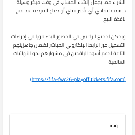
الشراء مما يجعل إنشاء الحساب في وقت مبكر وسيلة
حاسمة لتفادي أي تأخير تقني أو ضياع للفرصة عند فتح
نافذة البيع
ويمكن لجميع الراغبين في الحضور البدء فورًا في إجراءات
التسجيل عبر الرابط الإلكتروني المباشر لضمان جاهزيتهم
التامة لدعم أسود الرافدين في مشوارهم نحو النهائيات
العالمية
(https://fifa-fwc26-playoff.tickets.fifa.com)
iraq