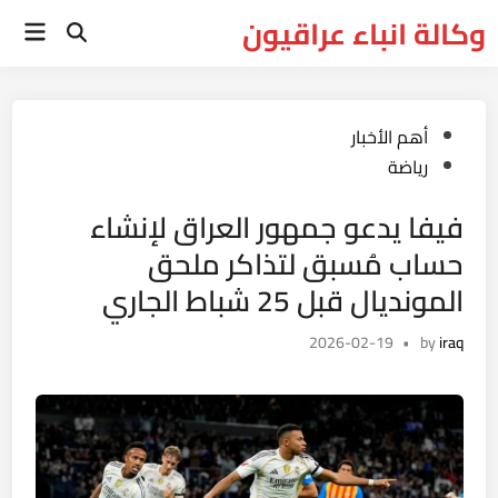
Ski
وكالة انباء عراقيون
Main
t
Open
Menu
Search
conten
Posted
أهم الأخبار
in
رياضة
فيفا يدعو جمهور العراق لإنشاء
حساب مُسبق لتذاكر ملحق
المونديال قبل 25 شباط الجاري
2026-02-19
•
by
iraq