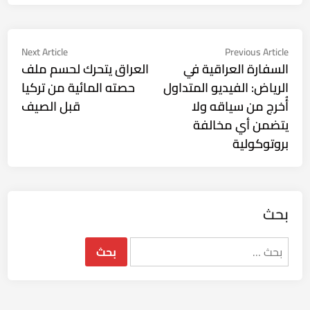
تصفّح
Next
Previous
Next Article
Previous Article
ticle:
article:
السفارة العراقية في
العراق يتحرك لحسم ملف
المقالات
الرياض: الفيديو المتداول
حصته المائية من تركيا
أُخرج من سياقه ولا
قبل الصيف
يتضمن أي مخالفة
بروتوكولية
بحث
البحث
عن: