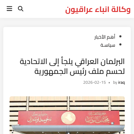
Ski
وكالة انباء عراقيون
Main
t
Open
Menu
Search
conten
Posted
أهم الأخبار
in
سياسـة
البرلمان العراقي يلجأ إلى الاتحادية
لحسم ملف رئيس الجمهورية
2026-02-15
•
by
iraq