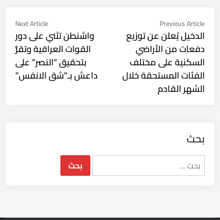
تصفّح
Next
Previous
Next Article
Previous Article
ticle:
article:
الدخيل يُعلن عن توزيع
واشنطن تثني على دور
المقالات
دفعات من الأراضي
القوات العراقية وتقرُّ
السكنية على مختلف
بتحقيق “النصر” على
الفئات المستحقة خلال
داعش بـ”شق الانفس”
الشهر القادم
بحث
البحث
عن: