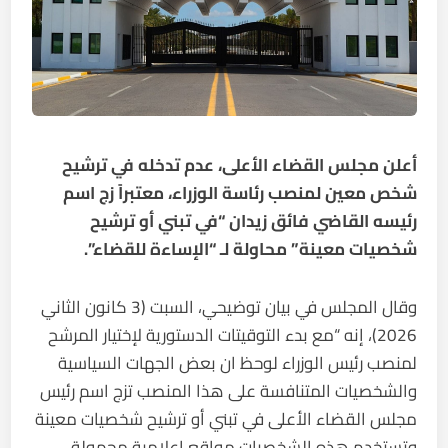
أعلن مجلس القضاء الأعلى، عدم تدخله في ترشيح
شخص معين لمنصب رئاسة الوزراء، معتبراً زج اسم
رئيسه القاضي فائق زيدان “في تبني أو ترشيح
شخصيات معينة” محاولة لـ “الإساءة للقضاء”.
وقال المجلس في بيان توضيحي، السبت (3 كانون الثاني
2026)، إنه “مع بدء التوقيتات الدستورية لإختيار المرشح
لمنصب رئيس الوزراء لوحظ ان بعض الجهات السياسية
والشخصيات المتنافسة على هذا المنصب تزج اسم رئيس
مجلس القضاء الأعلى في تبني أو ترشيح شخصيات معينة
وتستخدم هذه الشخصيات مواقع إعلامية مجهولة