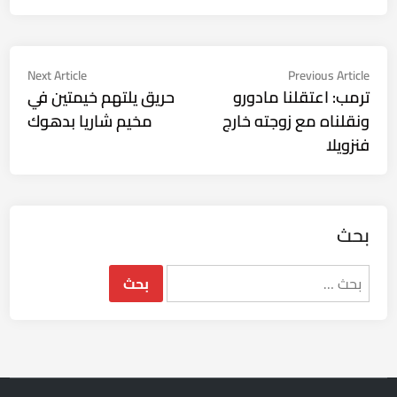
تصفّح
Next
Previous
Next Article
Previous Article
ticle:
article:
ترمب: اعتقلنا مادورو
حريق يلتهم خيمتين في
المقالات
ونقلناه مع زوجته خارج
مخيم شاريا بدهوك
فنزويلا
بحث
البحث
عن: