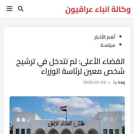
Ski
وكالة انباء عراقيون
Main
t
Open
Menu
Search
conten
Posted
أهم الأخبار
in
سياسـة
القضاء الأعلى: لم نتدخل في ترشيح
شخص معين لرئاسة الوزراء
2026-01-03
•
by
iraq