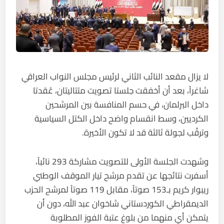
لا يزال مقعد النائب الثاني لرئيس مجلس النواب العراقي
شاغراً، بعد أن أخفقت جلستا تصويت متتاليتان، عُقدتا
داخل البرلمان، في حسم المنافسة بين المرشحين
الكرديين، وسط انقسام واضح داخل الكتل السياسية
وترقّب لجولة ثالثة قد لا تكون الأخيرة.
وشهدت الجلسة الأولى للتصويت مشاركة 293 نائباً،
أسفرت نتائجها عن تقدم مرشح تيار الموقف الوطني
ريبوار كريم بـ153 صوتاً، مقابل 119 صوتاً لمرشح الحزب
الديمقراطي الكوردستاني شاخوان عبد الله، دون أن
يتمكن أي منهما من بلوغ عتبة الفوز المطلوبة