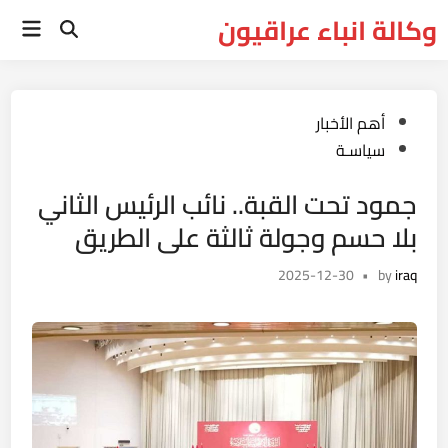
Ski
وكالة انباء عراقيون
Main
t
Open
Menu
Search
conten
Posted
أهم الأخبار
in
سياسـة
جمود تحت القبة.. نائب الرئيس الثاني
بلا حسم وجولة ثالثة على الطريق
2025-12-30
•
by
iraq