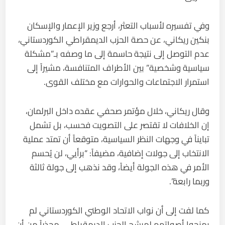
وفي تفسيره لأسباب التعثر، أرجع وزير الإعمار والإسكان
بنكين ريكاني، عن حصة الحزب الديمقراطي الكوردستاني،
عدم التوصل إلى نتيجة حاسمة إلى ما وصفه بـ”مشكلة
سياسية وشخصية” بين الأطراف المتنافسة، مشيراً إلى
استمرار الاجتماعات والحوارات مع مختلف القوى.
وقال ريكاني، خلال مؤتمر صحفي عقده داخل البرلمان،
إن الخلافات لا تقتصر على التصويت فحسب، بل تشمل
تبايناً في وجهات النظر السياسية، متوقعاً أن تمتد عملية
الانتخاب إلى جولات إضافية، مضيفاً: “برأيي، لن يُحسم
الأمر في هذه الجولة أيضاً، وقد نذهب إلى جولة ثالثة
وربما رابعة”.
كما لفت إلى أن نواب الاتحاد الوطني الكوردستاني لم
يمنحوا أصواتهم لمرشح الحزب الديمقراطي، محذراً من أن