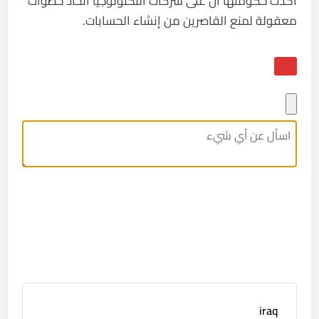
أكدت حكومتها أن على شركات التكنولوجيا اتخاذ خطوات
معقولة لمنع القاصرين من إنشاء الحسابات.
iraq