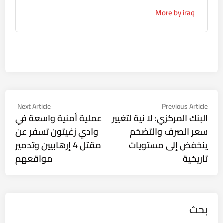
More by iraq
تصفّح
Next
Previous
Next Article
Previous Article
ticle:
article:
البنك المركزي: لا نية لتغيير
عملية أمنية واسعة في
المقالات
سعر الصرف والتضخم
وادي زغيتون تسفر عن
ينخفض إلى مستويات
مقتل 4 إرهابيين وتدمير
تاريخية
مواقعهم
بحث