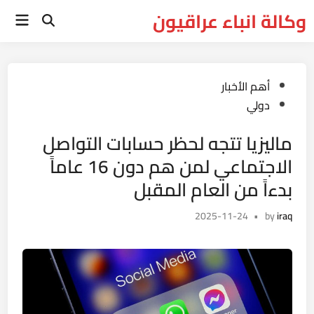
Ski
وكالة انباء عراقيون
Main
t
Open
Menu
Search
conten
Posted
أهم الأخبار
in
دولي
ماليزيا تتجه لحظر حسابات التواصل
الاجتماعي لمن هم دون 16 عاماً
بدءاً من العام المقبل
2025-11-24
•
by
iraq