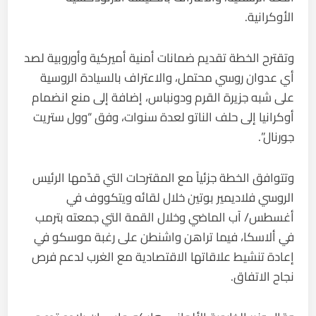
الأوكرانية.
وتقترح الخطة تقديم ضمانات أمنية أميركية وأوروبية لصد
أي عدوان روسي محتمل، والاعتراف بالسيادة الروسية
على شبه جزيرة القرم ودونباس، إضافة إلى منع انضمام
أوكرانيا إلى حلف الناتو لعدة سنوات، وفق “وول ستريت
جورنال”.
وتتوافق الخطة جزئياً مع المقترحات التي قدّمها الرئيس
الروسي فلاديمير بوتين خلال لقائه ويتكووف في
أغسطس/ آب الماضي وخلال القمة التي جمعته بترمب
في ألاسكا، فيما تراهن واشنطن على رغبة موسكو في
إعادة تنشيط علاقاتها الاقتصادية مع الغرب لدعم فرص
نجاح الاتفاق.