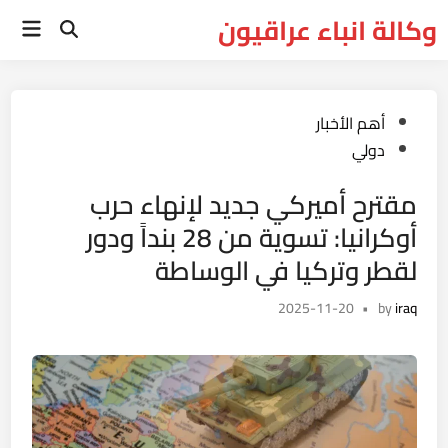
Ski
وكالة انباء عراقيون
Main
t
Open
Menu
Search
conten
Posted
أهم الأخبار
in
دولي
مقترح أميركي جديد لإنهاء حرب
أوكرانيا: تسوية من 28 بنداً ودور
لقطر وتركيا في الوساطة
2025-11-20
•
by
iraq