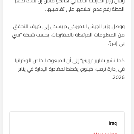
وقال وزير الخارجية الألماني هايكو ماس إن بلاده تدعم
الخطة رغم عدم اطلاعها على تفاصيلها.
ووصل وزير الجيش الاميركي دريسكل إلى كييف للتحقق
من المعلومات المرتبطة بالمقترحات، بحسب شبكة “سي
بي إس”.
كما تشير تقارير “رويترز” إلى أن المبعوث الخاص لأوكرانيا
في إدارة ترمب، كيلوج، يخطط لمغادرة الإدارة في يناير
2026.
iraq