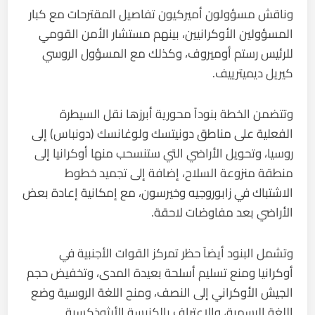
وناقش مسؤولون أميركيون تفاصيل المقترحات مع كبار
المسؤولين الأوكرانيين، بينهم مستشار الأمن القومي
للرئيس رستم أوميروف، وكذلك مع المسؤول الروسي
كيريل ديميترييف.
وتتضمن الخطة بنوداً محورية أبرزها نقل السيطرة
الفعلية على مناطق دونيتسك ولوغانسك (دونباس) إلى
روسيا، وتحويل الأراضي التي ستنسحب منها أوكرانيا إلى
منطقة منزوعة السلاح، إضافة إلى تجميد خطوط
الاشتباك في زابوروجيه وخيرسون، مع إمكانية إعادة بعض
الأراضي بعد مفاوضات لاحقة.
وتشمل البنود أيضاً حظر تمركز القوات الأجنبية في
أوكرانيا ومنع تسليم أسلحة بعيدة المدى، وتخفيض حجم
الجيش الأوكراني إلى النصف، ومنح اللغة الروسية وضع
اللغة الرسمية، والاعتراف بالكنيسة الأرثوذكسية