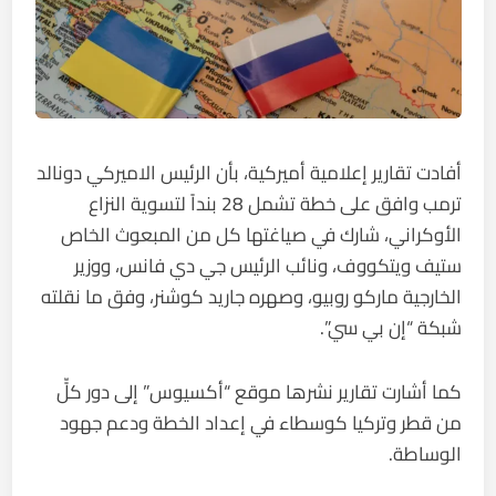
أفادت تقارير إعلامية أميركية، بأن الرئيس الاميركي دونالد
ترمب وافق على خطة تشمل 28 بنداً لتسوية النزاع
الأوكراني، شارك في صياغتها كل من المبعوث الخاص
ستيف ويتكووف، ونائب الرئيس جي دي فانس، ووزير
الخارجية ماركو روبيو، وصهره جاريد كوشنر، وفق ما نقلته
شبكة “إن بي سي”.
كما أشارت تقارير نشرها موقع “أكسيوس” إلى دور كلٍّ
من قطر وتركيا كوسطاء في إعداد الخطة ودعم جهود
الوساطة.