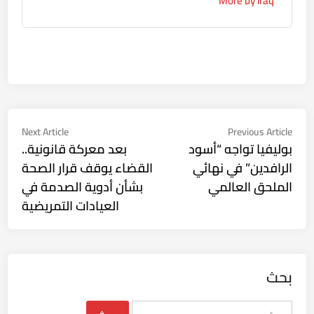
More by iraq
تصفّح
Next
Previous
Next Article
Previous Article
ticle:
article:
بوليفيا تواجه “أسود
بعد معركة قانونية..
المقالات
الرافدين” في نهائي
القضاء يوقف قرار الصحة
الملحق العالمي
بشأن أدوية الصدمة في
العيادات التمريضية
بحث
البحث