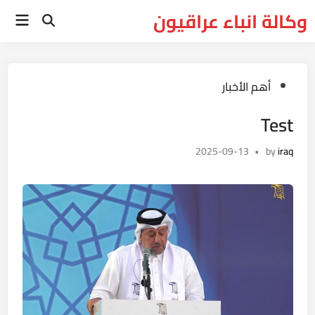
Ski
وكالة انباء عراقيون
Main
t
Open
Menu
Search
conten
Posted
أهم الأخبار
in
Test
2025-09-13
•
by
iraq