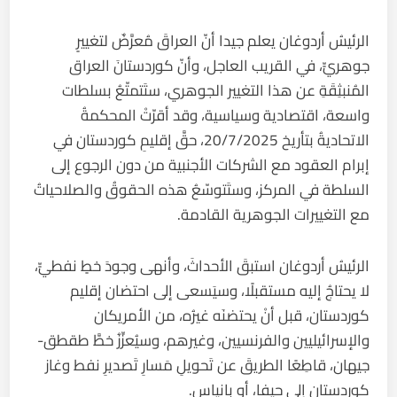
الرئيسُ أردوغان يعلم جيدا أنّ العراقَ مُعرَّضٌ لتغييرٍ
جوهريٍّ، في القريب العاجل، وأنّ كوردستانَ العراق
المُنبثِقَةِ عن هذا التغيير الجوهري، ستَتمتّعُ بسلطات
واسعة، اقتصادية وسياسية، وقد أقرّتْ المحكمةُ
الاتحاديةُ بتأريخ 20/7/2025، حقَّ إقليمِ كوردستان في
إبرام العقود مع الشركات الأجنبية من دون الرجوع إلى
السلطة في المركز، وستَتوسّعُ هذه الحقوقُ والصلاحياتُ
مع التغييرات الجوهرية القادمة.
الرئيسُ أردوغان استبقَ الأحداثَ، وأنهى وجودَ خطٍ نفطيٍّ،
لا يحتاجُ إليه مستقبلًا، وسيَسعى إلى احتضان إقليم
كوردستان، قبل أنْ يحتضنَه غيرُه، من الأمريكان
والإسرائيليين والفرنسيين، وغيرهم، وسيُعزِّزُ خطَّ طقطق-
جيهان، قاطِعًا الطريقَ عن تَحويلِ مَسارِ تَصديرِ نفط وغاز
كوردستان إلى حيفا، أو بانياس.