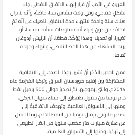
الغريبُ في الأمر، أنّ قرارَ إنهاء الاتفاق النفطي جاء
بشكلٍ مُفاجِئٍ، وفي وقتٍ حسّاس جدا، خاصّةً، وأنّه لا يزال
هناك سنة واحدة لانتهاء مدة الاتفاق، ناهيك عن أنّه تمَّ
اتخاذُه من دون إجراء أيّةِ مفاوضات بشأنه، تمديدا، أو
تغييرا، أو تعديلا، وهذا يُؤكِّدُ، قطعًا، أنّ الرئيسَ أردوغان
يريد الاستغناءَ عن هذا الخط النفطي، وانهاءَ وجوده
تماما.
ومن الجدير بالذّكر أنْ نُشيرَ، بهذا الصدد، إلى الاتفاقية
المشترَكة بين إقليم كوردستان العراق وتركيا المُبرَمة عام
2014م، والتي بموجبها تمَّ تصديرُ حوالي 500 برميل نفط
خام يوميا من حقول طقطق إلى ميناء جيهان التركي،
ومنها إلى الأسواق العالمية، وتهدفُ الاتفاقيةُ إلى
تصدير مليوني برميل يوميا من النفط الخام، وما لا يقل
عن عشرة مليارات متر مكعب سنويا من الغاز الطبيعي
إلى تركيا، ومنها إلى الأسواق العالمية.