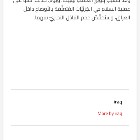
وقد يَتسبَّبُ بِتَوتيرِ العلاقةِ بينهما، ويُؤثِّرُ، كذلك، سلبًا على
عملية السلام في الجُزئيّات المُتعلِّقةِ بالأوضاع داخلَ
العراق، وسيُخفِّضُ حجمَ التبادُلِ التجاريِّ بينهما.
iraq
More by iraq