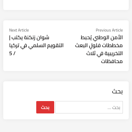
تصفّح
Next
Previous
Next Article
Previous Article
ticle:
article:
الأمن الوطني يُحبط
شوان زنكنة يكتب |
المقالات
مخططات فلولٍ البعث
التقويم السلمي في تركيا
التخريبية في ثلاث
/ 5
محافظات
بحث
البحث
عن: