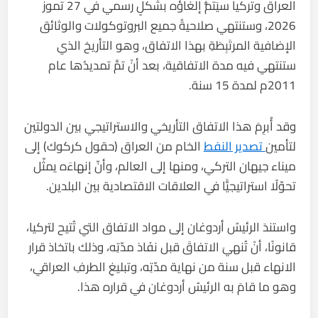
العراق وتركيا سيَتمُّ إلغاؤُه بشكلٍ رسمي في 27 تموز
2026، وستنتهي صلاحيةُ جميع البروتوكولات والوثائق
الإضافية المرتَبِطَةِ بهذا الاتفاق، وهو التأريخ الذي
ستنتهي فيه مدة الاتفاقية، بعد أنْ تمَّ تمديدُها عام
2011م لمدة 15 سنة.
وقد أُبرِمَ هذا الاتفاق التأريخي والاستراتيجي بين الدولتين
لتأمين
تصدير النفط
الخام من العراق (حقول كركوك) إلى
ميناء جيهان التركي، ومنها إلى العالم، وأنّ إنهاءَه يمثّل
تحوّلًا استراتيجيًّا في العلاقات الاقتصادية بين البلدين.
واستندَ الرئيسُ أردوغان إلى مواد الاتفاق التي تُتيح لتركيا،
قانونًا، أنْ تُنهيَ الاتفاقَ قبل نفَاذ مدّتِه، وذلك باتخاذ قرار
الانهاء قبل سنة من نهاية مدّتِه، وتبليغِ الطرفِ العراقي،
وهو ما قامَ به الرئيسُ أردوغان في قراره هذا.