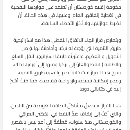
حكومة إقليم كوردستان أن تعتمد على مواردها النفطية
في تغطية إنفاقها العام، وعليها، في هذه الحالة، أنْ
تضبطَ موازنتَها، ولا تُكرّر الأخطاءَ السابقة.
ويتعارضُ قرارُ انهاء الاتفاق النفطي هذا مع استراتيجية
طريق التنمية التي رَوَّجَتْ له تركيا وأحاطتْهُ بهالةٍ من
التّهويل والتعظيم، واعتبرتْه طريقا استراتيجيا لنقل السلع
والطاقة (النفط والغاز) إلى تركيا ومنها إلى أوروبا، لذلك،
يندرجُ هذا القرارُ تحت خانةِ عدمِ واقعيةِ طريق التنمية،
وعدمِ إمكانية تنفيذِه، وازدواجيةِ مَقاصدِه، كما كنتُ أشيرُ
إليه في كتاباتي دوما.
هذا القرارُ، سيجعلُ مشاكلَ الطاقة العَويصة بين البلدين،
والتي أدّتْ إلى إيقاف ضخِّ النفط في الخطّين العراقي
والكوردستاني منذ سنوات، مُعلَّقةً إلى أمدٍ ليس بالقصير،