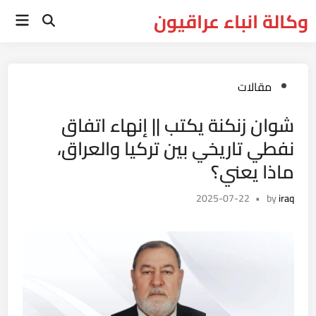
Ski
وكالة انباء عراقيون
Main
t
Open
Menu
Search
conten
Posted
مقالات
in
شوان زنكنة يكتب || إنهاء اتفاق
نفطي تاريخي بين تركيا والعراق،
ماذا يعني؟
2025-07-22
•
by
iraq