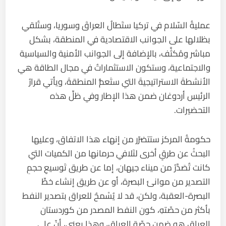
عمليةُ السّلام في تركيا ستَطالُ العراقَ وسوريا، وستُلقي
بظلالها على الجوانب الاقتصادية في المنطقة، بشكل
مباشر ومُكثَّف، بالإضافة إلى الجوانب الأمنية والسياسية
والاجتماعية، وستكون الاستثماراتُ في مجال الطاقة هي
الأنشطةَ الاستراتيجيةَ التي ستَعمُّ المنطقةَ، ويأتي قرارُ
الرئيسِ أردوغان ضمن هذا الإطار وفي ظلِّ هذه
التحضيرات.
حكومةُ المركز ستتضرّر من إنهاء هذا الاتفاق، وعليها
البحثُ عن طرقٍ أخرى لتَلافي حرمانها من الكميات التي
كانت تُصَدَّرُ من ميناء جيهان، إما عن طريق تَوسيعِ حجمِ
التصدير من موانئ البصرة، أو عن طريق إنشاء خطِّ
البصرة-العقبة، ولكن، قد لا يُسْمحُ للعراق بتصدير النفط
بأكثر من حصّتهِ، كون النفط المصدر من كوردستان
العراق هو ضمن حصّة العراق، وهذا يعني، أنّ على