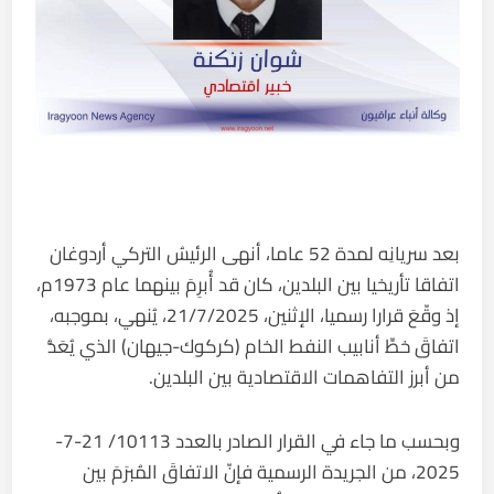
بعد سريانِه لمدة 52 عاما، أنهى الرئيسُ التركي أردوغان
اتفاقا تأريخيا بين البلدين، كان قد أُبرِمَ بينهما عام 1973م،
إذ وقّعَ قرارا رسميا، الإثنين، 21/7/2025، يُنهي، بموجبه،
اتفاقَ خطِّ أنابيب النفط الخام (كركوك-جيهان) الذي يُعَدُّ
من أبرز التفاهمات الاقتصادية بين البلدين.
وبحسب ما جاء في القرار الصادر بالعدد 10113/ 21-7-
2025، من الجريدة الرسمية فإنّ الاتفاقَ المُبرَمَ بين